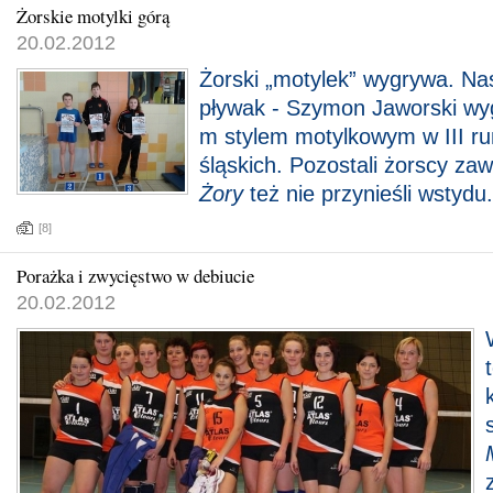
Żorskie motylki górą
20.02.2012
Żorski „motylek” wygrywa. Na
pływak - Szymon Jaworski wyg
m stylem motylkowym w III run
śląskich. Pozostali żorscy za
Żory
też nie przynieśli wstydu.
[8]
Porażka i zwycięstwo w debiucie
20.02.2012