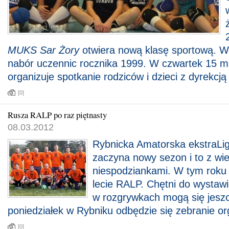
MUKS Sar Żory
otwiera nową klasę sportową. W
nabór uczennic rocznika 1999. W czwartek 15 m
organizuje spotkanie rodziców i dzieci z dyrekcją
[0]
Rusza RALP po raz piętnasty
08.03.2012
Rybnicka Amatorska ekstraLi
zaczyna nowy sezon i to z wi
niespodziankami. W tym roku
lecie RALP. Chętni do wystaw
w rozgrywkach mogą się jesz
poniedziałek w Rybniku odbędzie się zebranie or
[0]