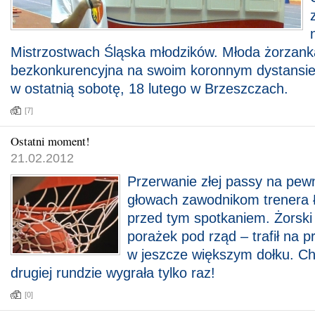
Mistrzostwach Śląska młodzików. Młoda żorzank
bezkonkurencyjna na swoim koronnym dystansie
w ostatnią sobotę, 18 lutego w Brzeszczach.
[7]
Ostatni moment!
21.02.2012
Przerwanie złej passy na pew
głowach zawodnikom trenera
przed tym spotkaniem. Żorski
porażek pod rząd – trafił na pr
w jeszcze większym dołku. C
drugiej rundzie wygrała tylko raz!
[0]