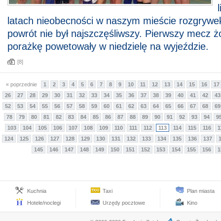
latach nieobecności w naszym mieście rozgrywek
powrót nie był najszczęśliwszy. Pierwszy mecz żo
porażkę powetowały w niedzielę na wyjeździe.
[8]
« poprzednie
1
2
3
4
5
6
7
8
9
10
11
12
13
14
15
16
17
26
27
28
29
30
31
32
33
34
35
36
37
38
39
40
41
42
43
52
53
54
55
56
57
58
59
60
61
62
63
64
65
66
67
68
69
78
79
80
81
82
83
84
85
86
87
88
89
90
91
92
93
94
9
103
104
105
106
107
108
109
110
111
112
113
114
115
116
1
124
125
126
127
128
129
130
131
132
133
134
135
136
137
145
146
147
148
149
150
151
152
153
154
155
156
1
Kuchnia
Taxi
Plan miasta
Hotele/noclegi
Urzędy pocztowe
Kino