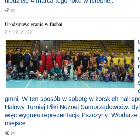
niedzielę 4 marca tego roku w Istebnej.
[0]
Urodzinowe granie w fusbal
27.02.2012
gmni. W ten sposób w sobotę w żorskieh hali spo
Halowy Turniej Piłki Nożnej Samorządowców. Byl
więc wygrała reprezentacja Pszczyny. Włodarze Ż
miejsce.
[0]