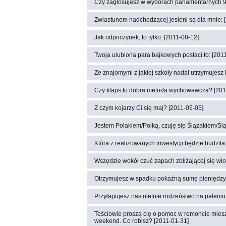
Czy zagłosujesz w wyborach parlamentarnych 9
Zwiastunem nadchodzącej jesieni są dla mnie: 
Jak odpoczynek, to tylko: [2011-08-12]
Twoja ulubiona para bajkowych postaci to: [201
Ze znajomymi z jakiej szkoły nadal utrzymujesz 
Czy klaps to dobra metoda wychowawcza? [201
Z czym kojarzy Ci się maj? [2011-05-05]
Jestem Polakiem/Polką, czuję się Ślązakiem/Śl
Która z realizowanych inwestycji będzie budził
Wszędzie wokół czuć zapach zbliżającej się wio
Otrzymujesz w spadku pokaźną sumę pieniędzy.
Przyłapujesz nastoletnie rodzeństwo na paleni
Teściowie proszą cię o pomoc w remoncie miesz
weekend. Co robisz? [2011-01-31]