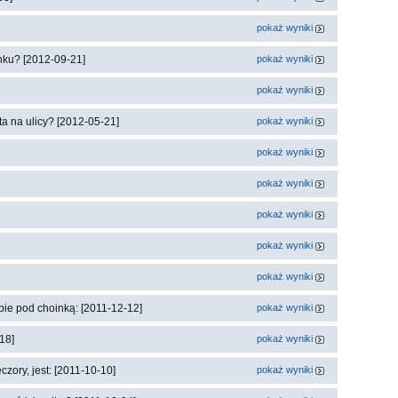
pokaż wyniki
nku? [2012-09-21]
pokaż wyniki
pokaż wyniki
a na ulicy? [2012-05-21]
pokaż wyniki
pokaż wyniki
pokaż wyniki
pokaż wyniki
pokaż wyniki
pokaż wyniki
ebie pod choinką: [2011-12-12]
pokaż wyniki
18]
pokaż wyniki
ory, jest: [2011-10-10]
pokaż wyniki