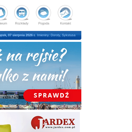
iwum
Rozkłady
Pogoda
Kontakt
ątek, 07 sierpnia 2026 r.
Imieniny: Doroty, Sykstusa