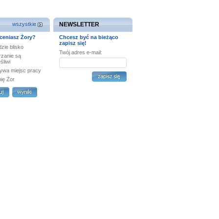
wszystkie
NEWSLETTER
ceniasz Żory?
Chcesz być na bieżąco
zapisz się!
zie blisko
Twój adres e-mail:
rzanie są
śliwi
ywa miejsc pracy
bię Żor