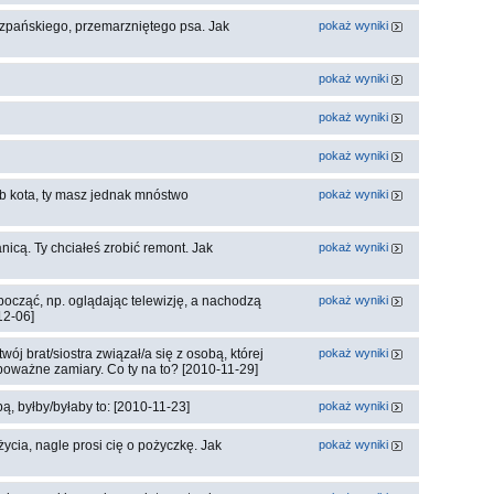
zpańskiego, przemarzniętego psa. Jak
pokaż wyniki
pokaż wyniki
pokaż wyniki
pokaż wyniki
ub kota, ty masz jednak mnóstwo
pokaż wyniki
icą. Ty chciałeś zrobić remont. Jak
pokaż wyniki
począć, np. oglądając telewizję, a nachodzą
pokaż wyniki
12-06]
ój brat/siostra związał/a się z osobą, której
pokaż wyniki
 poważne zamiary. Co ty na to? [2010-11-29]
, byłby/byłaby to: [2010-11-23]
pokaż wyniki
życia, nagle prosi cię o pożyczkę. Jak
pokaż wyniki