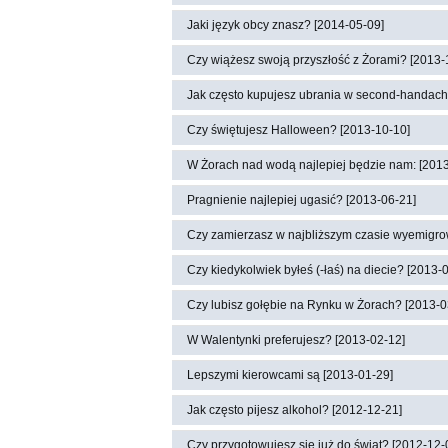
Jaki język obcy znasz? [2014-05-09]
Czy wiążesz swoją przyszłość z Żorami? [2013-
Jak często kupujesz ubrania w second-handach
Czy świętujesz Halloween? [2013-10-10]
W Żorach nad wodą najlepiej będzie nam: [201
Pragnienie najlepiej ugasić? [2013-06-21]
Czy zamierzasz w najbliższym czasie wyemigro
Czy kiedykolwiek byłeś (-łaś) na diecie? [2013-
Czy lubisz gołębie na Rynku w Żorach? [2013-0
W Walentynki preferujesz? [2013-02-12]
Lepszymi kierowcami są [2013-01-29]
Jak często pijesz alkohol? [2012-12-21]
Czy przygotowujesz się już do świąt? [2012-12-