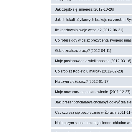
Jak często się śmiejesz [2012-10-26]
Jakich lokali użytkowych brakuje na żorskim Ry
Ile kosztowało twoje wesele? [2012-06-21]
Co robisz gdy widzisz prezydenta swojego miast
Gdzie znaleźć pracę? [2012-04-11]
Moje postanowienia wielkopostne [2012-03-16]
Co zrobisz Kobieto 8 marca? [2012-02-23]
Na czym zjeżdżasz? [2012-01-17]
Moje noworoczne postanowienie: [2011-12-27]
Jaki prezent chciałabyś/chciałbyś odkryć dla si
Czy czujesz się bezpiecznie w Żorach [2011-11-
Najlepszym sposobem na jesienne, chłodne wiecz