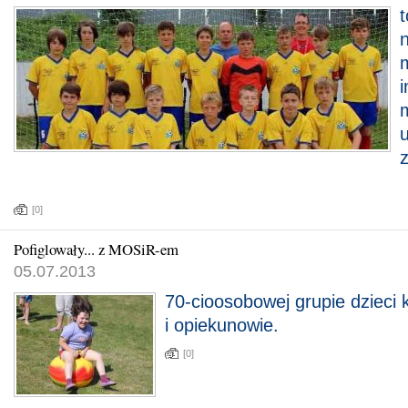
n
[0]
Pofiglowały... z MOSiR-em
05.07.2013
70-cioosobowej grupie dzieci k
i opiekunowie.
[0]