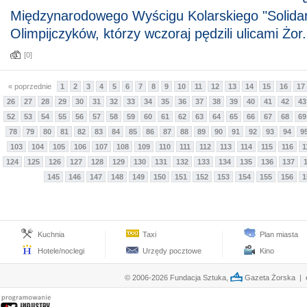
Międzynarodowego Wyścigu Kolarskiego "Solidar
Olimpijczyków, którzy wczoraj pędzili ulicami Żor.
[0]
« poprzednie
1
2
3
4
5
6
7
8
9
10
11
12
13
14
15
16
17
26
27
28
29
30
31
32
33
34
35
36
37
38
39
40
41
42
43
52
53
54
55
56
57
58
59
60
61
62
63
64
65
66
67
68
69
78
79
80
81
82
83
84
85
86
87
88
89
90
91
92
93
94
9
103
104
105
106
107
108
109
110
111
112
113
114
115
116
1
124
125
126
127
128
129
130
131
132
133
134
135
136
137
145
146
147
148
149
150
151
152
153
154
155
156
1
Kuchnia
Taxi
Plan miasta
Hotele/noclegi
Urzędy pocztowe
Kino
© 2006-2026 Fundacja Sztuka,
Gazeta Żorska | e