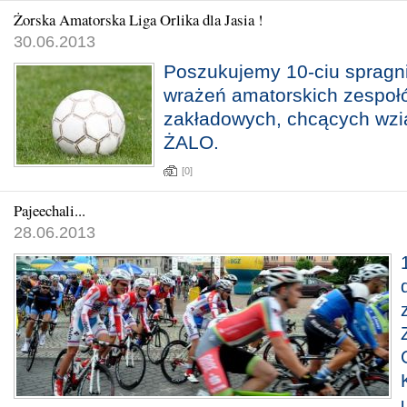
Żorska Amatorska Liga Orlika dla Jasia !
30.06.2013
Poszukujemy 10-ciu spragn
wrażeń amatorskich zespołó
zakładowych, chcących wzią
ŻALO.
[0]
Pajeechali...
28.06.2013