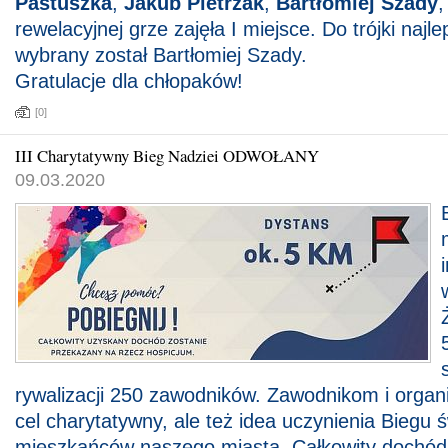
Pastuszka
,
Jakub Pietrzak
,
Bartłomiej Szady
,
rewelacyjnej grze zajęła I miejsce. Do trójki na
wybrany został Bartłomiej Szady.
Gratulacje dla chłopaków!
[0]
III Charytatywny Bieg Nadziei ODWOŁANY
09.03.2020
rywalizacji 250 zawodników. Zawodnikom i orga
cel charytatywny, ale też idea uczynienia Biegu
mieszkańców naszego miasta. Całkowity dochód 