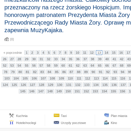
przeznaczony na rzecz żorskiego Hospicjum. Im
honorowym patronatem Prezydenta Miasta Żory
Przewodniczącego Rady Miasta Żory. Oprawę m
zapewnia MuzyKajaka.
[0]
« poprzednie
1
2
3
4
5
6
7
8
9
10
11
12
13
14
15
16
17
26
27
28
29
30
31
32
33
34
35
36
37
38
39
40
41
42
43
52
53
54
55
56
57
58
59
60
61
62
63
64
65
66
67
68
69
78
79
80
81
82
83
84
85
86
87
88
89
90
91
92
93
94
9
103
104
105
106
107
108
109
110
111
112
113
114
115
116
1
124
125
126
127
128
129
130
131
132
133
134
135
136
137
145
146
147
148
149
150
151
152
153
154
155
156
1
Kuchnia
Taxi
Plan miasta
Hotele/noclegi
Urzędy pocztowe
Kino