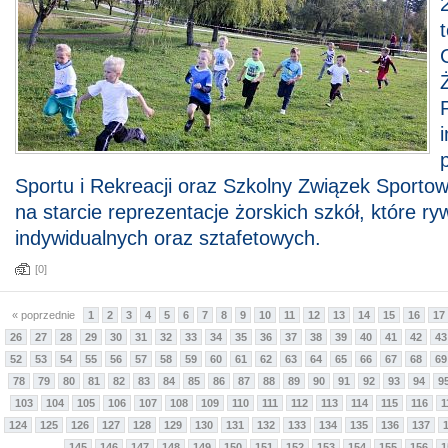
Sportu i Rekreacji oraz Szkolny Związek Sporto
na starcie reprezentacje żorskich szkół, które ry
indywidualnych oraz sztafetowych.
[0]
« poprzednie
1
2
3
4
5
6
7
8
9
10
11
12
13
14
15
16
17
26
27
28
29
30
31
32
33
34
35
36
37
38
39
40
41
42
43
52
53
54
55
56
57
58
59
60
61
62
63
64
65
66
67
68
69
78
79
80
81
82
83
84
85
86
87
88
89
90
91
92
93
94
9
103
104
105
106
107
108
109
110
111
112
113
114
115
116
1
124
125
126
127
128
129
130
131
132
133
134
135
136
137
145
146
147
148
149
150
151
152
153
154
155
156
1