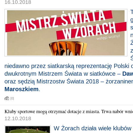
16.10.2018
T
s
niedawno przez siatkarską reprezentację Polski 
dwukrotnym Mistrzem Świata w siatkówce –
Daw
oraz sędzią Mistrzostw Świata 2018 – żorzanin
Maroszkiem
.
[0]
Kluby sportowe mogą otrzymać dotacje z miasta. Trwa nabór wn
12.10.2018
W Żorach działa wiele klubów