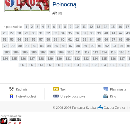
Północną.
[0]
« poprzednie
1
2
3
4
5
6
7
8
9
10
11
12
13
14
15
16
17
26
27
28
29
30
31
32
33
34
35
36
37
38
39
40
41
42
43
52
53
54
55
56
57
58
59
60
61
62
63
64
65
66
67
68
69
78
79
80
81
82
83
84
85
86
87
88
89
90
91
92
93
94
9
103
104
105
106
107
108
109
110
111
112
113
114
115
116
1
124
125
126
127
128
129
130
131
132
133
134
135
136
137
145
146
147
148
149
150
151
152
153
154
155
156
1
Kuchnia
Taxi
Plan miasta
Hotele/noclegi
Urzędy pocztowe
Kino
© 2006-2026 Fundacja Sztuka,
Gazeta Żorska | e