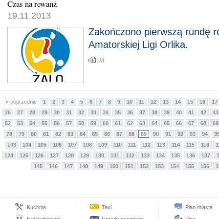
Czas na rewanż
19.11.2013
Zakończono pierwszą rundę r
Amatorskiej Ligi Orlika.
[0]
« poprzednie
1
2
3
4
5
6
7
8
9
10
11
12
13
14
15
16
17
26
27
28
29
30
31
32
33
34
35
36
37
38
39
40
41
42
43
52
53
54
55
56
57
58
59
60
61
62
63
64
65
66
67
68
69
78
79
80
81
82
83
84
85
86
87
88
89
90
91
92
93
94
9
103
104
105
106
107
108
109
110
111
112
113
114
115
116
1
124
125
126
127
128
129
130
131
132
133
134
135
136
137
145
146
147
148
149
150
151
152
153
154
155
156
1
Kuchnia
Taxi
Plan miasta