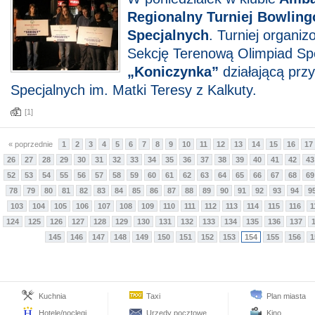
Regionalny Turniej Bowlin
Specjalnych
. Turniej organi
Sekcję Terenową Olimpiad Sp
„Koniczynka”
działającą prz
Specjalnych im. Matki Teresy z Kalkuty.
[1]
« poprzednie
1
2
3
4
5
6
7
8
9
10
11
12
13
14
15
16
17
26
27
28
29
30
31
32
33
34
35
36
37
38
39
40
41
42
43
52
53
54
55
56
57
58
59
60
61
62
63
64
65
66
67
68
69
78
79
80
81
82
83
84
85
86
87
88
89
90
91
92
93
94
9
103
104
105
106
107
108
109
110
111
112
113
114
115
116
1
124
125
126
127
128
129
130
131
132
133
134
135
136
137
145
146
147
148
149
150
151
152
153
154
155
156
1
Kuchnia
Taxi
Plan miasta
Hotele/noclegi
Urzędy pocztowe
Kino