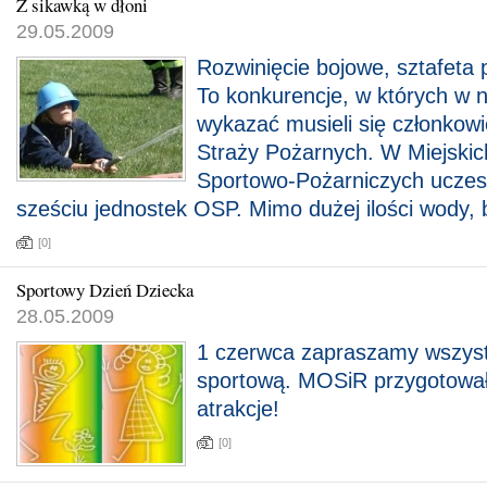
Z sikawką w dłoni
29.05.2009
Rozwinięcie bojowe, sztafeta p
To konkurencje, w których w n
wykazać musieli się członkow
Straży Pożarnych. W Miejski
Sportowo-Pożarniczych uczest
sześciu jednostek OSP. Mimo dużej ilości wody, 
[0]
Sportowy Dzień Dziecka
28.05.2009
1 czerwca zapraszamy wszystk
sportową. MOSiR przygotował
atrakcje!
[0]