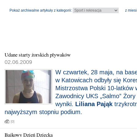
Pokaż archiwalne artykuły z kategorii:
z miesi
Udane starty żorskich pływaków
02.06.2009
W czwartek, 28 maja, na base
w Katowicach odbyły się Kor
Mistrzostwa Polski 10-latków 
Zawodnicy UKS „Salmo” Żory 
wyniki.
Liliana Pająk
trzykrot
najwyższym stopniu podium.
[0]
Bajkowy Dzień Dziecka