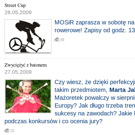
Street Cup
28.05.2009
MOSiR zaprasza w sobotę na
rowerowe! Zapisy od godz. 13.
[0]
Zwyciężyć z batonem
27.05.2009
Czy wiesz, że dzięki perfekc
takim przedmiotem,
Marta Ja
Mażoretek powalczy w sierpniu
Europy? Jak długo trzeba tre
sukcesy na zawodach? Jakie k
podczas konkursów i co ocenia jury?
[1]