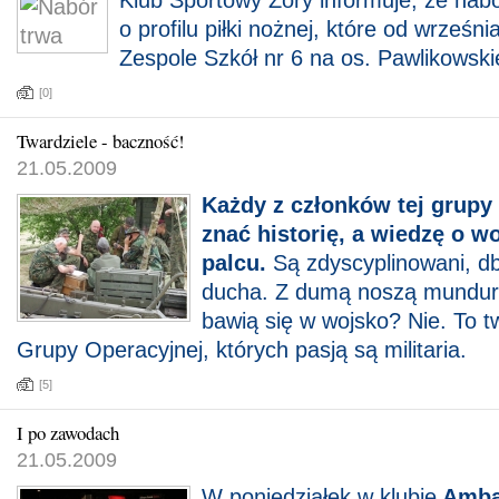
Klub Sportowy Żory informuje, że nab
o profilu piłki nożnej, które od wrześn
Zespole Szkół nr 6 na os. Pawlikowski
[0]
Twardziele - baczność!
21.05.2009
Każdy z członków tej grupy
znać historię, a wiedzę o 
palcu.
Są zdyscyplinowani, db
ducha. Z dumą noszą mundur.
bawią się w wojsko? Nie. To tw
Grupy Operacyjnej, których pasją są militaria.
[5]
I po zawodach
21.05.2009
W poniedziałek w klubie
Amba