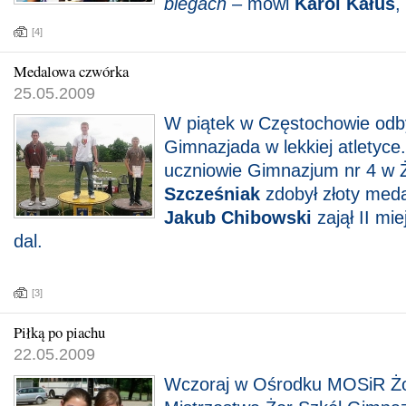
biegach
– mówi
Karol Kałus
,
[4]
Medalowa czwórka
25.05.2009
W piątek w Częstochowie odb
Gimnazjada w lekkiej atletyce
uczniowie Gimnazjum nr 4 w 
Szcześniak
zdobył złoty meda
Jakub Chibowski
zajął II mi
dal.
[3]
Piłką po piachu
22.05.2009
Wczoraj w Ośrodku MOSiR Żor