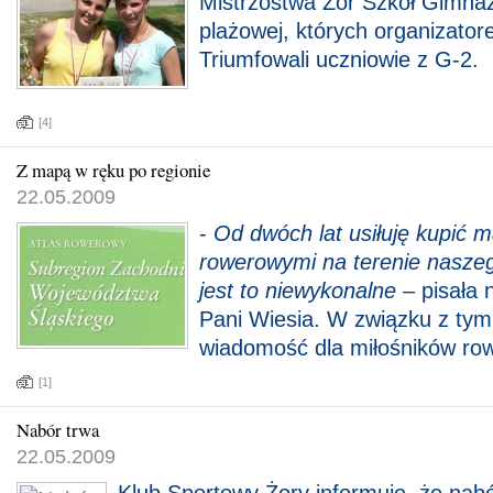
Mistrzostwa Żor Szkół Gimnaz
plażowej, których organizator
Triumfowali uczniowie z G-2.
[4]
Z mapą w ręku po regionie
22.05.2009
-
Od dwóch lat usiłuję kupić 
rowerowymi na terenie naszeg
jest to niewykonalne
– pisała 
Pani Wiesia. W związku z ty
wiadomość dla miłośników ro
[1]
Nabór trwa
22.05.2009