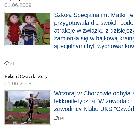
01.06.2009
Szkoła Specjalna im. Matki Te
przygotowała dla swoich podo
atrakcje w związku z dzisiejs
zamieniła się w bajkową krai
specjalnymi byli wychowank
[0]
Rekord Czwórki Żory
01.06.2009
Wczoraj w Chorzowie odbyła si
lekkoatletyczna. W zawodach 
zawodnicy Klubu UKS "Czwórk
[4]