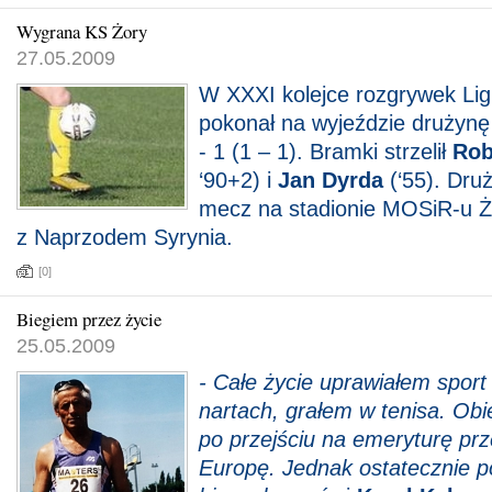
Wygrana KS Żory
27.05.2009
W XXXI kolejce rozgrywek Lig
pokonał na wyjeździe drużynę
- 1 (1 – 1). Bramki strzelił
Rob
‘90+2) i
Jan Dyrda
(‘55). Dru
mecz na stadionie MOSiR-u Ż
z Naprzodem Syrynia.
[0]
Biegiem przez życie
25.05.2009
- Całe życie uprawiałem sport
nartach, grałem w tenisa. Ob
po przejściu na emeryturę pr
Europę. Jednak ostatecznie p