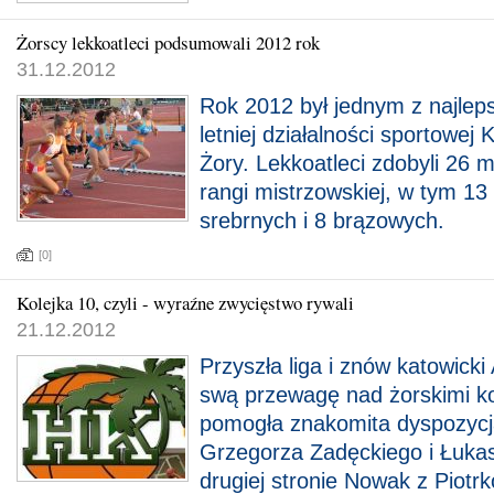
Żorscy lekkoatleci podsumowali 2012 rok
31.12.2012
Rok 2012 był jednym z najle
letniej działalności sportowe
Żory. Lekkoatleci zdobyli 26 
rangi mistrzowskiej, w tym 13 
srebrnych i 8 brązowych.
[0]
Kolejka 10, czyli - wyraźne zwycięstwo rywali
21.12.2012
Przyszła liga i znów katowick
swą przewagę nad żorskimi k
pomogła znakomita dyspozyc
Grzegorza Zadęckiego i Łuka
drugiej stronie Nowak z Piotr