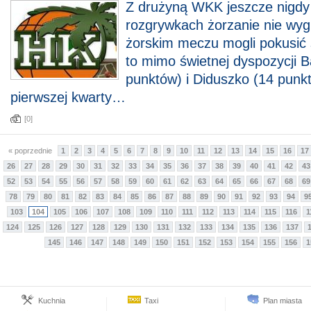
Z drużyną WKK jeszcze nigdy 
rozgrywkach żorzanie nie wygr
żorskim meczu mogli pokusić s
to mimo świetnej dyspozycji 
punktów) i Diduszko (14 punkt
pierwszej kwarty…
[0]
« poprzednie
1
2
3
4
5
6
7
8
9
10
11
12
13
14
15
16
17
26
27
28
29
30
31
32
33
34
35
36
37
38
39
40
41
42
43
52
53
54
55
56
57
58
59
60
61
62
63
64
65
66
67
68
69
78
79
80
81
82
83
84
85
86
87
88
89
90
91
92
93
94
9
103
104
105
106
107
108
109
110
111
112
113
114
115
116
1
124
125
126
127
128
129
130
131
132
133
134
135
136
137
145
146
147
148
149
150
151
152
153
154
155
156
1
Kuchnia
Taxi
Plan miasta