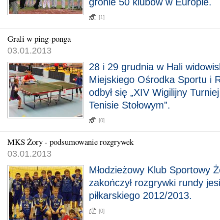
gronie 50 klubów w Europie.
[1]
Grali w ping-ponga
03.01.2013
28 i 29 grudnia w Hali widowi
Miejskiego Ośrodka Sportu i 
odbył się „XIV Wigilijny Turnie
Tenisie Stołowym”.
[0]
MKS Żory - podsumowanie rozgrywek
03.01.2013
Młodzieżowy Klub Sportowy Żo
zakończył rozgrywki rundy je
piłkarskiego 2012/2013.
[0]