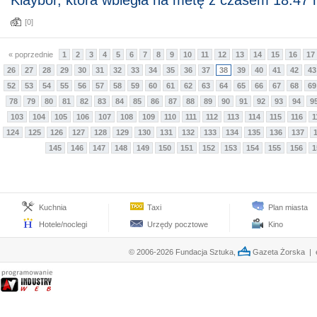
Klaybor, która wbiegła na metę z czasem 18:47 
[0]
« poprzednie
1
2
3
4
5
6
7
8
9
10
11
12
13
14
15
16
17
26
27
28
29
30
31
32
33
34
35
36
37
38
39
40
41
42
43
52
53
54
55
56
57
58
59
60
61
62
63
64
65
66
67
68
69
78
79
80
81
82
83
84
85
86
87
88
89
90
91
92
93
94
9
103
104
105
106
107
108
109
110
111
112
113
114
115
116
1
124
125
126
127
128
129
130
131
132
133
134
135
136
137
145
146
147
148
149
150
151
152
153
154
155
156
1
Kuchnia
Taxi
Plan miasta
Hotele/noclegi
Urzędy pocztowe
Kino
© 2006-2026 Fundacja Sztuka,
Gazeta Żorska | e