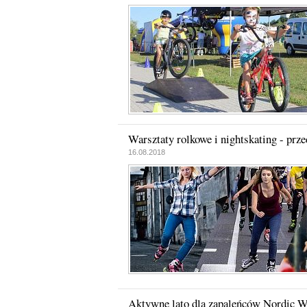
Warsztaty rolkowe i nightskating - prz
16.08.2018
Aktywne lato dla zapaleńców Nordic Wa