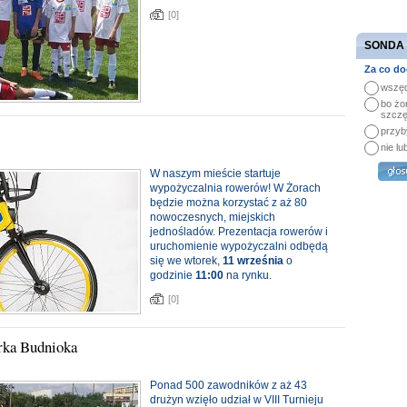
[0]
SONDA
Za co do
wszęd
bo żo
szczę
przyb
nie lu
W naszym mieście startuje
wypożyczalnia rowerów! W Żorach
będzie można korzystać z aż 80
nowoczesnych, miejskich
jednośladów. Prezentacja rowerów i
uruchomienie wypożyczalni odbędą
się we wtorek,
11 września
o
godzinie
11:00
na rynku.
[0]
rka Budnioka
Ponad 500 zawodników z aż 43
drużyn wzięło udział w VIII Turnieju