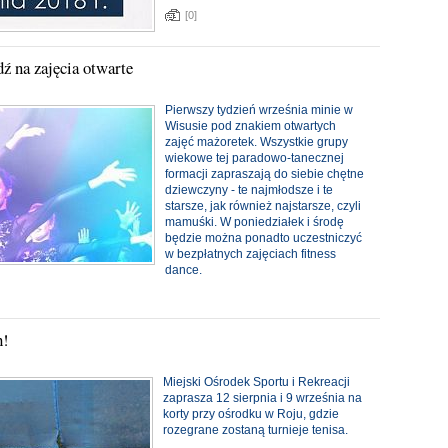
[0]
ź na zajęcia otwarte
Pierwszy tydzień września minie w
Wisusie pod znakiem otwartych
zajęć mażoretek. Wszystkie grupy
wiekowe tej paradowo-tanecznej
formacji zapraszają do siebie chętne
dziewczyny - te najmłodsze i te
starsze, jak również najstarsze, czyli
mamuśki. W poniedziałek i środę
będzie można ponadto uczestniczyć
w bezpłatnych zajęciach fitness
dance.
h!
Miejski Ośrodek Sportu i Rekreacji
zaprasza 12 sierpnia i 9 września na
korty przy ośrodku w Roju, gdzie
rozegrane zostaną turnieje tenisa.