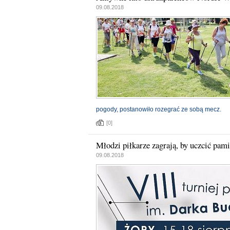
09.08.2018
pogody, postanowiło rozegrać ze sobą mecz.
[0]
Młodzi piłkarze zagrają, by uczcić pa
09.08.2018