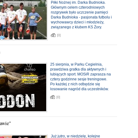
Piłki Nożnej im. Darka Budnioka.
Głównym celem czterodniowych
rozgrywek było uczczenie pamięci
Darka Budnioka - pasjonata futbolu i
wychowawcy dzieci i młodzieży,
związanego z klubem KS Żory.
[0]
h
25 sierpnia, w Parku Cegielnia,
prawdziwa gratka dla aktywnych i
lubiących sport. MOSiR zaprasza na
cztery godzinne sesje treningowe.
Po każdej z nich odbędzie się
losowanie nagród dla uczestników.
[0]
rawie"
Już jutro, w niedzielę, kolejne