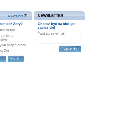
wszystkie
NEWSLETTER
ceniasz Żory?
Chcesz być na bieżąco
zapisz się!
zie blisko
Twój adres e-mail:
rzanie są
śliwi
ywa miejsc pracy
bię Żor