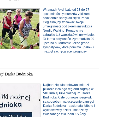
W ramach Akcji Lato od 23 do 27
lipca miłośnicy marszów z kijkami
codziennie spotykali się w Parku
Cegielna, by szlifować swoje
umiejętności pod okiem instruktora
Nordic Walking. Ponadto nie
zabrakło też warsztatów i gry w bule.
Ta forma aktywności zgromadziła 29
lipca na bulodromie liczne grono
sympatyków, które pomimo upałów i
niezbyt zachęcającej prognozy
mięć Darka Budnioka
Najbardziej utalentowani młodzi
piłkarze z całego regionu zagrają w
VIII Turniej Piłki Nożnej im. Darka
Budnioka. Czterodniowe rozgrywki
są sposobem na uczczenie pamięci
Darka Budnioka - pasjonata futbolu i
wychowawcy dzieci i młodzieży,
związanego z klubem KS Żory.