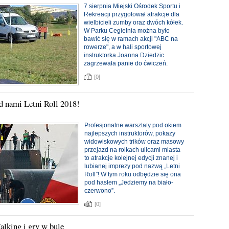
7 sierpnia Miejski Ośrodek Sportu i
Rekreacji przygotował atrakcje dla
wielbicieli zumby oraz dwóch kółek.
W Parku Cegielnia można było
bawić się w ramach akcji "ABC na
rowerze", a w hali sportowej
instruktorka Joanna Dziedzic
zagrzewała panie do ćwiczeń.
[0]
ed nami Letni Roll 2018!
Profesjonalne warsztaty pod okiem
najlepszych instruktorów, pokazy
widowiskowych trików oraz masowy
przejazd na rolkach ulicami miasta
to atrakcje kolejnej edycji znanej i
lubianej imprezy pod nazwą „Letni
Roll”! W tym roku odbędzie się ona
pod hasłem „Jedziemy na biało-
czerwono”.
[0]
lking i gry w bule