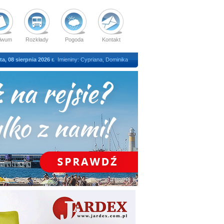
iwum
Rozkłady
Pogoda
Kontakt
a, 08 sierpnia 2026 r.
Imieniny: Cypriana, Dominika