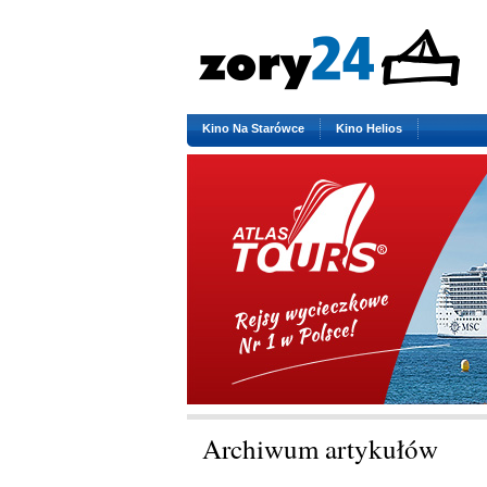
Kino Na Starówce
Kino Helios
Archiwum artykułów