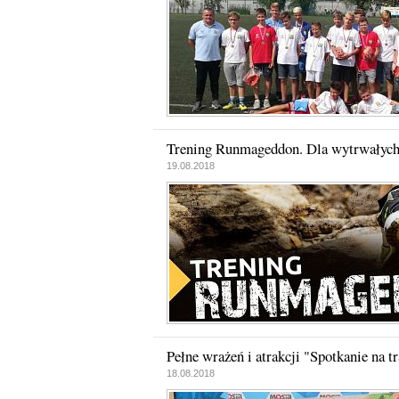
Trening Runmageddon. Dla wytrwałyc
19.08.2018
Pełne wrażeń i atrakcji "Spotkanie na t
18.08.2018