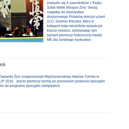
znalazło się 4 zawodników z Klubu
Sztuk Walki Shogun Żory. Swoją
cegiełkę do zwycięstwa
drużynowego Polaków dołożył uczeń
1LO, Szymon Kieczka, który w
kategorii kata młodzików wywalczył
trzecie miejsce, zdobywając tym
samym pierwszy historyczny medal
ME dla żorskiego kyokushin.
016
a Gepardy Żory zorganizowali Międzynarodowy Halowy Turniej w
UP 2016. Jest to pierwszy turniej po ponownym powrocie dyscyplin
allu do programu dyscyplin olimpijskich.