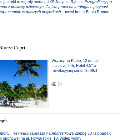
ze juniorki rozegrały mecz z UKS Jedynką Rybnik.
Przegraliśmy po
mna z postawy dziewczyn. Ciężka praca na treningach przynosi
 zaprocentuje w dalszych potyczkach
– mówi trener Beata Roman.
Biurze Capri
Wczasy na Kubie, 12 dni, all
inclusive 24h, Hotel 4,5* w
rewelacyjnej cenie: 3599zł
[0]
ejek
Sportu i Rekreacji zaprasza na
Andrzejkową Zumbę
30 listopada o
li sportowej na ul. Folwareckiej 10. Wstęp wolny