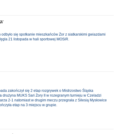
JW
 odbyło się spotkanie mieszkańców Żor z siatkarskimi gwiazdami
ęgla 21 listopada w hali sportowej MOSiR.
pada zakończył się 2 etap rozgrywek o Mistrzostwo Śląska
a drużyna MUKS Sari Żory II w rozegranym turnieju w Czeladzi
rza 2-1 natomiast w drugim meczu przegrała z Silesią Mysłowice
ończyła etap na 3 miejscu w grupie.