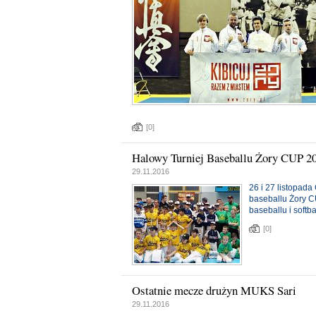
[0]
Halowy Turniej Baseballu Żory CUP 2
29.11.2016
26 i 27 listopad
baseballu Żory C
baseballu i softb
[0]
Ostatnie mecze drużyn MUKS Sari
29.11.2016