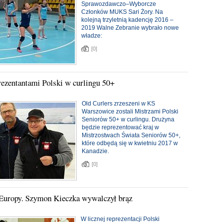
Sprawozdawczo–Wyborcze
Członków MUKS Sari Żory. Na
kolejną trzyletnią kadencję 2016 –
2019 Walne Zebranie wybrało nowe
władze:
[0]
rezentantami Polski w curlingu 50+
Old Curlers zrzeszeni w KS
Warszowice zostali Mistrzami Polski
Seniorów 50+ w curlingu. Drużyna
będzie reprezentować kraj w
Mistrzostwach Świata Seniorów 50+,
które odbędą się w kwietniu 2017 w
Kanadzie.
[0]
Europy. Szymon Kieczka wywalczył brąz
W licznej reprezentacji Polski