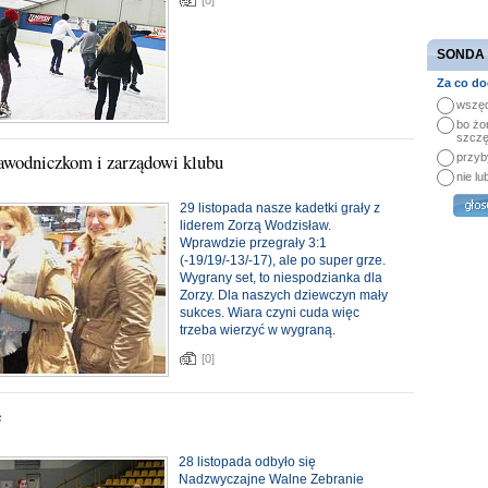
[0]
SONDA
Za co do
wszęd
bo żo
szczę
zawodniczkom i zarządowi klubu
przyb
nie lu
29 listopada nasze kadetki grały z
liderem Zorzą Wodzisław.
Wprawdzie przegrały 3:1
(-19/19/-13/-17), ale po super grze.
Wygrany set, to niespodzianka dla
Zorzy. Dla naszych dziewczyn mały
sukces. Wiara czyni cuda więc
trzeba wierzyć w wygraną.
[0]
e
28 listopada odbyło się
Nadzwyczajne Walne Zebranie