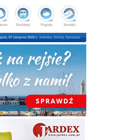
iwum
Rozkłady
Pogoda
Kontakt
ątek, 07 sierpnia 2026 r.
Imieniny: Doroty, Sykstusa