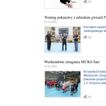
[0]
Trening pokazowy z udziałem gwiazd 
23.11.2016
Pod takim hasłem
Jastrzębskiego W
[0]
Weekendowe zmagania MUKS Sari
22.11.2016
W sobotę19 listo
Młodziczek. Drug
pokonała gospoda
1-2. Drużyna zak
[0]