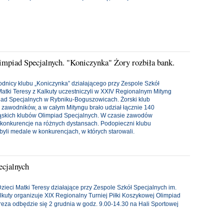
piad Specjalnych. "Koniczynka" Żory rozbiła bank.
odnicy klubu „Koniczynka” działającego przy Zespole Szkół
Matki Teresy z Kalkuty uczestniczyli w XXIV Regionalnym Mityng
ad Specjalnych w Rybniku-Boguszowicach. Żorski klub
 zawodników, a w całym Mityngu brało udział łącznie 140
ąskich klubów Olimpiad Specjalnych. W czasie zawodów
onkurencje na różnych dystansach. Podopieczni klubu
byli medale w konkurencjach, w których starowali.
ecjalnych
zieci Matki Teresy działające przy Zespole Szkół Specjalnych im.
lkuty organizuje XIX Regionalny Turniej Piłki Koszykowej Olimpiad
reza odbędzie się 2 grudnia w godz. 9.00-14.30 na Hali Sportowej