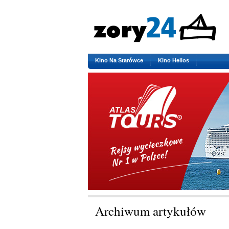
Kino Na Starówce
Kino Helios
Archiwum artykułów