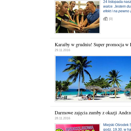
24 listopada nas
walce. Jestem du
efekt i na pewno
[0]
Karaiby w grudniu! Super promocja w 
29.11.2016
Darmowe zajęcia zumby z okazji Andrz
28.11.2016
Miejski Ośrodek 
godz. 19.30. w ha