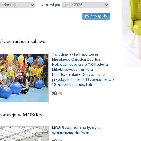
z miesiąca:
aków: radość i zabawa
7 grudnia, w hali sportowej
Miejskiego Ośrodka Sportu i
Rekreacji odbyła się XXIII edycja
Mikołajkowego Turnieju
Przedszkolaków. Do rywalizacji
przystąpiło blisko 200 zawodników z
13 żorskich przedszkoli.
[0]
 promocja w MOSiRze
MOSiR zaprasza na łyżwy za
symboliczną złotówkę.