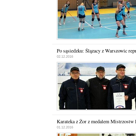
Po sąsiedzku: Ślązacy z Warszowic rep
02.12.2016
Karateka z Żor z medalem Mistrzostw 
01.12.2016