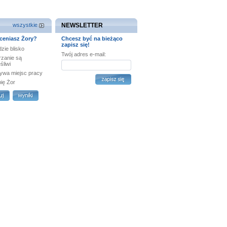
wszystkie
NEWSLETTER
ceniasz Żory?
Chcesz być na bieżąco
zapisz się!
zie blisko
Twój adres e-mail:
rzanie są
śliwi
ywa miejsc pracy
bię Żor