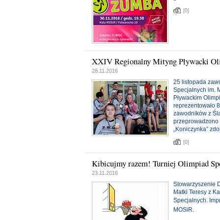
[0]
XXIV Regionalny Mityng Pływacki Olim
28.11.2016
25 listopada zaw
Specjalnych im. 
Pływackim Olimpi
reprezentowało 8
zawodników z Śl
przeprowadzono k
„Koniczynka” zdo
[0]
Kibicujmy razem! Turniej Olimpiad Sp
23.11.2016
Stowarzyszenie D
Matki Teresy z Ka
Specjalnych.
Imp
MOSiR.