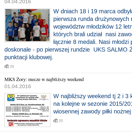
04.04.2016
W dniach 18 i 19 marca odbył
pierwsza runda drużynowych 
województw młodzików 12 letn
których brali udział nasi zaw
łącznie 8 medali. Nasi młodzi 
doskonale - po pierwszej rundzie UKS SALMO
punktacji klubowej.
[0]
MKS Żory: mecze w najbliższy weekend
01.04.2016
W najbliższy weekend tj 2 i 3
na kolejne w sezonie 2015/20
wiosennej zawody piłki nożne
[0]