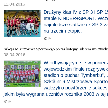
11.04.2016
Drużyny klas IV z SP 3 i SP 1
etapie KINDER+SPORT. Wczo
najmłodsze siatkarki z SP 3 z
na trzecim etapie.
[0]
Szkoła Mistrzostwa Sportowego po raz kolejny liderem wojewódz
08.04.2016
W odbywającym się w poniedzi
wojewódzkim finale rozgrywe
stadion o puchar Tymbarku", 
Szkół nr 6 Mistrzostwa Spor
walczyli o powtórzenie sukces
jakim była wygrana uczniów rocznika 2003 w tej r
[0]