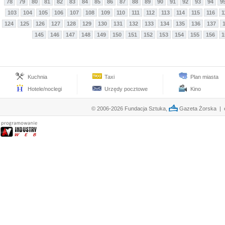
78
79
80
81
82
83
84
85
86
87
88
89
90
91
92
93
94
9
103
104
105
106
107
108
109
110
111
112
113
114
115
116
1
124
125
126
127
128
129
130
131
132
133
134
135
136
137
145
146
147
148
149
150
151
152
153
154
155
156
1
Kuchnia
Taxi
Plan miasta
Hotele/noclegi
Urzędy pocztowe
Kino
© 2006-2026 Fundacja Sztuka,
Gazeta Żorska | e