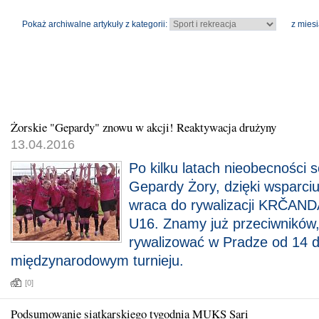
Pokaż archiwalne artykuły z kategorii:
z miesi
Żorskie "Gepardy" znowu w akcji! Reaktywacja drużyny
13.04.2016
Po kilku latach nieobecności 
Gepardy Żory, dzięki wsparci
wraca do rywalizacji KRČA
U16. Znamy już przeciwników,
rywalizować w Pradze od 14 d
międzynarodowym turnieju.
[0]
Podsumowanie siatkarskiego tygodnia MUKS Sari