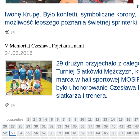
Iwonę Krupę. Było konfetti, symboliczne korony,
możliwość lepszego poznania świetnej sprinterki o
[0]
V Memoriał Czesława Fojcika za nami
24.03.2016
29 drużyn przyjechało z całe
Turniej Siatkówki Mężczyzn, k
marca w hali sportowej MOSi
było uhonorowanie Czesława F
siatkarza i trenera.
[0]
« poprzednie
1
2
3
4
5
6
7
8
9
10
11
12
13
14
15
16
17
26
27
28
29
30
31
32
33
34
35
36
37
38
39
40
41
42
43
52
53
54
55
56
57
58
59
60
61
62
63
64
65
66
67
68
69