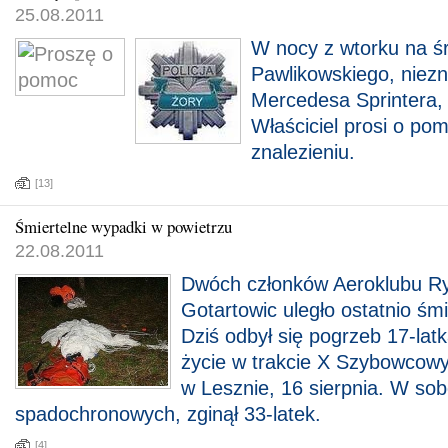
25.08.2011
W nocy z wtorku na ś
Pawlikowskiego, niez
Mercedesa Sprintera, 
Właściciel prosi o po
znalezieniu.
[13]
Śmiertelne wypadki w powietrzu
22.08.2011
Dwóch członków Aeroklubu Ry
Gotartowic uległo ostatnio ś
Dziś odbył się pogrzeb 17-latka
życie w trakcie X Szybowcowy
w Lesznie, 16 sierpnia. W so
spadochronowych, zginął 33-latek.
[4]