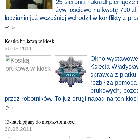
25 sierpnia i ukradł pieniądze 
żywnościowe na kwotę 700 zł
łodzianin już wcześniej wchodził w konflikty z pr
[17]
Kostką brukową w kiosk
30.08.2011
Okno wystawowe 
Księcia Władysła
sprawca z piątku
rozbił za pomocą 
brukowych, pozos
przez robotników. To już drugi napad na ten kios
[10]
13-latek pijany do nieprzytomności
30.08.2011