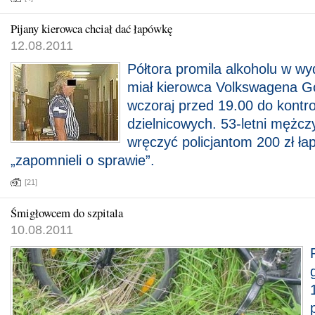
Pijany kierowca chciał dać łapówkę
12.08.2011
Półtora promila alkoholu w w
miał kierowca Volkswagena G
wczoraj przed 19.00 do kontro
dzielnicowych. 53-letni mężc
wręczyć policjantom 200 zł łap
„zapomnieli o sprawie”.
[21]
Śmigłowcem do szpitala
10.08.2011