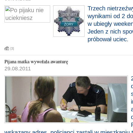
Trzech nietrzeźw
wynikami od 2 do 
w ubiegły weeken
Jeden z nich spow
próbował uciec.
[3]
Pijana matka wywołała awanturę
29.08.2011
wskazany adres, policjanci zastali w mieszkaniu t