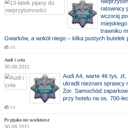
Nieprzyto
ratownicy 
wczoraj po
miejskiego
trawniku m
Gwarków, a wokół niego – kilka pustych butelek 
[22]
Audi i cola
30.08.2011
Audi A4, warte 46 tys. zł,
ukradli nieznani sprawcy
Żor. Samochód zaparkowa
przy hotelu na os. 700-lec
[12]
Po pijaku nie uciekniesz
30.08.2011