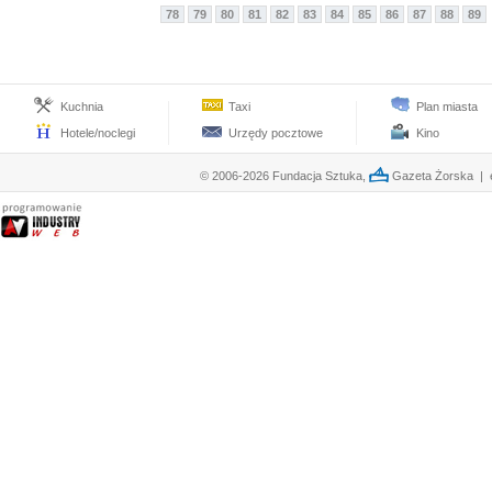
78
79
80
81
82
83
84
85
86
87
88
89
Kuchnia
Taxi
Plan miasta
Hotele/noclegi
Urzędy pocztowe
Kino
© 2006-2026 Fundacja Sztuka,
Gazeta Żorska | e