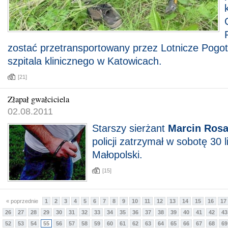
zostać przetransportowany przez Lotnicze Pogo
szpitala klinicznego w Katowicach.
[21]
Złapał gwałciciela
02.08.2011
Starszy sierżant
Marcin Ros
policji zatrzymał w sobotę 30 l
Małopolski.
[15]
« poprzednie
1
2
3
4
5
6
7
8
9
10
11
12
13
14
15
16
17
26
27
28
29
30
31
32
33
34
35
36
37
38
39
40
41
42
43
52
53
54
55
56
57
58
59
60
61
62
63
64
65
66
67
68
69