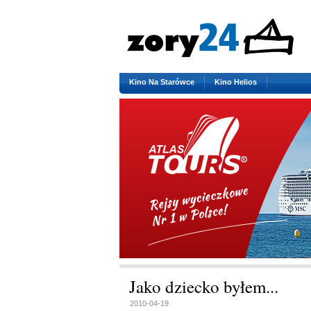
Kino Na Starówce
Kino Helios
Jako dziecko byłem...
2010-04-19