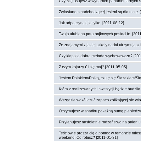
Czy zagłosujesz w wyborach parlamentarnych 9
Zwiastunem nadchodzącej jesieni są dla mnie: 
Jak odpoczynek, to tylko: [2011-08-12]
Twoja ulubiona para bajkowych postaci to: [201
Ze znajomymi z jakiej szkoły nadal utrzymujesz 
Czy klaps to dobra metoda wychowawcza? [201
Z czym kojarzy Ci się maj? [2011-05-05]
Jestem Polakiem/Polką, czuję się Ślązakiem/Śl
Która z realizowanych inwestycji będzie budził
Wszędzie wokół czuć zapach zbliżającej się wio
Otrzymujesz w spadku pokaźną sumę pieniędzy.
Przyłapujesz nastoletnie rodzeństwo na paleni
Teściowie proszą cię o pomoc w remoncie miesz
weekend. Co robisz? [2011-01-31]