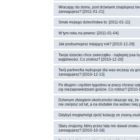
Wracając do domu, pod drzwiami znajdujesz be
zareagujesz? [2011-01-21]
Smak mojego dzieciństwa to: [2011-01-11]
W tym roku na pewno: [2011-01-04]
Jak podsumujesz mijający rok? [2010-12-29]
Twoje dziecko chce zwierzątko - najlepiej psa l
wątpliwości. Co zrobisz? [2010-12-20]
Twój partner/ka wykupuje dla was wczasy za gran
zareagujesz? [2010-12-13]
Po długim i ciężkim tygodniu w pracy chcesz od
cię niezapowiedziani goście. Co robisz? [2010-
Dziwnym zbiegiem okoliczności okazuje się, że tw
nie cierpisz od lat, a na dodatek ma wobec niej
Gdybyś mogła/mógł zjeść kolację ze znaną osobą
Stary znajomy, który przez lata nie dawał znaku 
zareagujesz? [2010-10-18]