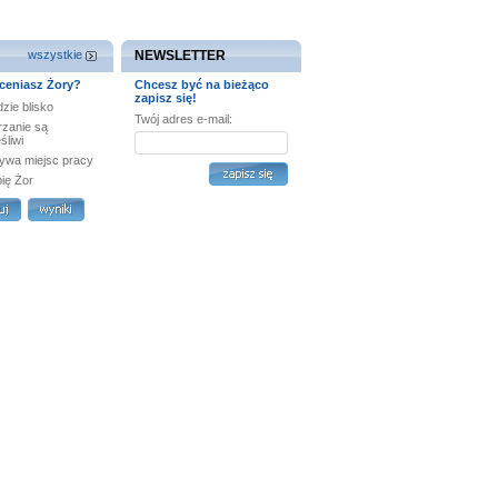
wszystkie
NEWSLETTER
ceniasz Żory?
Chcesz być na bieżąco
zapisz się!
zie blisko
Twój adres e-mail:
rzanie są
śliwi
ywa miejsc pracy
bię Żor