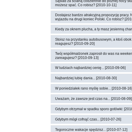
Sąsiad za ścianą codziennie do późnej nocy słuc
możesz spać. Co robisz? [2010-10-11]
Dostajesz bardzo atrakcyjną propozycję pracy. N
wyjazdu na drugi koniec Polski. Co robisz? [20
Kiedy za oknem plucha, a ty masz jesienną chand
Stoisz na przystanku autobusowym, a ktoś obok 
reagujesz? [2010-09-20]
Twój współmałżonek zaprosił do was na weekend
zareagujesz? [2010-09-13]
W ludziach najbardziej cenię... [2010-09-06]
Najbardziej lubię dania... [2010-08-30]
W poniedziałek rano myślę sobie... [2010-08-16
Uważam, że zawsze jest czas na... [2010-08-09]
Gdybym otrzymał w spadku sporo gotówki: [201
Gdybym mógł cofnąć czas... [2010-07-26]
Tegoroczne wakacje spędzisz... [2010-07-12]