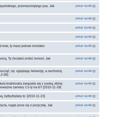
zpańskiego, przemarzniętego psa. Jak
pokaż wyniki
pokaż wyniki
pokaż wyniki
pokaż wyniki
ub kota, ty masz jednak mnóstwo
pokaż wyniki
icą. Ty chciałeś zrobić remont. Jak
pokaż wyniki
począć, np. oglądając telewizję, a nachodzą
pokaż wyniki
12-06]
ój brat/siostra związał/a się z osobą, której
pokaż wyniki
 poważne zamiary. Co ty na to? [2010-11-29]
, byłby/byłaby to: [2010-11-23]
pokaż wyniki
życia, nagle prosi cię o pożyczkę. Jak
pokaż wyniki