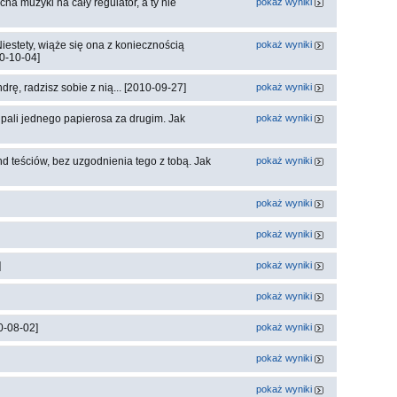
ha muzyki na cały regulator, a ty nie
pokaż wyniki
iestety, wiąże się ona z koniecznością
pokaż wyniki
10-10-04]
rę, radzisz sobie z nią... [2010-09-27]
pokaż wyniki
pali jednego papierosa za drugim. Jak
pokaż wyniki
 teściów, bez uzgodnienia tego z tobą. Jak
pokaż wyniki
pokaż wyniki
pokaż wyniki
]
pokaż wyniki
pokaż wyniki
0-08-02]
pokaż wyniki
pokaż wyniki
pokaż wyniki