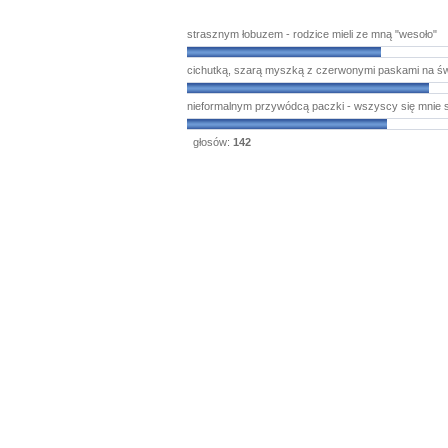
strasznym łobuzem - rodzice mieli ze mną "wesoło"
cichutką, szarą myszką z czerwonymi paskami na ś
nieformalnym przywódcą paczki - wszyscy się mnie s
głosów:
142