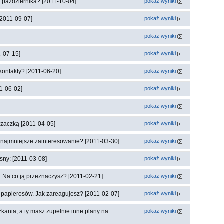
 października? [2011-10-04]
pokaż wyniki
[2011-09-07]
pokaż wyniki
pokaż wyniki
1-07-15]
pokaż wyniki
kontakty? [2011-06-20]
pokaż wyniki
1-06-02]
pokaż wyniki
pokaż wyniki
ązaczką [2011-04-05]
pokaż wyniki
a najmniejsze zainteresowanie? [2011-03-30]
pokaż wyniki
sny: [2011-03-08]
pokaż wyniki
 Na co ją przeznaczysz? [2011-02-21]
pokaż wyniki
u papierosów. Jak zareagujesz? [2011-02-07]
pokaż wyniki
kania, a ty masz zupełnie inne plany na
pokaż wyniki