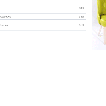
30%
wiadectwie
38%
łuchali
31%