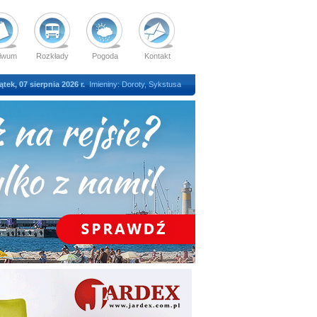
iwum
Rozkłady
Pogoda
Kontakt
ątek, 07 sierpnia 2026 r.
Imieniny: Doroty, Sykstusa