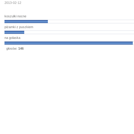
2013-02-12
koszulki nocne
piżamki z puszkiem
na golaska
głosów:
146