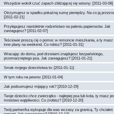
Wszędzie wokół czuć zapach zbliżającej się wiosny: [2011-03-08]
Otrzymujesz w spadku pokaźną sumę pieniędzy. Na co ją przez
[2011-02-21]
Przyłapujesz nastoletnie rodzeństwo na paleniu papierosów. Jak
zareagujesz? [2011-02-07]
Teściowie proszą cię o pomoc w remoncie mieszkania, a ty masz 
inne plany na weekend. Co robisz? [2011-01-31]
Wracając do domu, pod drzwiami znajdujesz bezpańskiego,
przemarzniętego psa. Jak zareagujesz? [2011-01-21]
Smak mojego dzieciństwa to: [2011-01-11]
W tym roku na pewno: [2011-01-04]
Jak podsumujesz mijający rok? [2010-12-29]
Twoje dziecko chce zwierzątko - najlepiej psa lub kota, ty masz j
mnóstwo wątpliwości. Co zrobisz? [2010-12-20]
Twój partner/ka wykupuje dla was wczasy za granicą. Ty chciałeś 
remont. Jak zareagujesz? [2010-12-13]