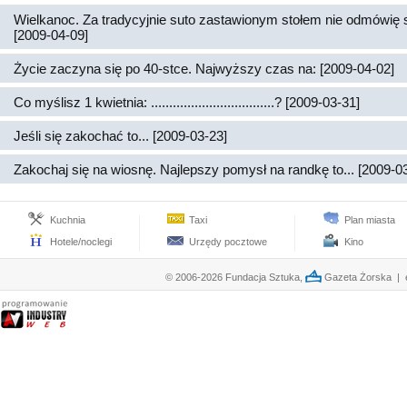
Wielkanoc. Za tradycyjnie suto zastawionym stołem nie odmówię 
[2009-04-09]
Życie zaczyna się po 40-stce. Najwyższy czas na: [2009-04-02]
Co myślisz 1 kwietnia: ..................................? [2009-03-31]
Jeśli się zakochać to... [2009-03-23]
Zakochaj się na wiosnę. Najlepszy pomysł na randkę to... [2009-0
Kuchnia
Taxi
Plan miasta
Hotele/noclegi
Urzędy pocztowe
Kino
© 2006-2026 Fundacja Sztuka,
Gazeta Żorska | e