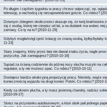
Po długim i ciężkim tygodniu w pracy chcesz odpocząć, np. ogląd
telewizję, a nachodzą cię niezapowiedziani goście. Co robisz? [20
Dziwnym zbiegiem okoliczności okazuje się, że twój brat/siostra z
się z osobą, której nie cierpisz od lat, a na dodatek ma wobec nie
zamiary. Co ty na to? [2010-11-29]
Gdybyś mogła/mógł zjeść kolację ze znaną osobą, byłby/byłaby to
11-23]
Stary znajomy, który przez lata nie dawał znaku życia, nagle prosi 
pożyczkę. Jak zareagujesz? [2010-10-18]
Sąsiad za ścianą codziennie do późnej nocy słucha muzyki na cał
regulator, a ty nie możesz spać. Co robisz? [2010-10-11]
Dostajesz bardzo atrakcyjną propozycję pracy. Niestety, wiąże si
koniecznością wyjazdu na drugi koniec Polski. Co robisz? [2010-1
Kiedy za oknem plucha, a ty masz jesienną chandrę, radzisz sobie 
[2010-09-27]
Stoisz na przystanku autobusowym, a ktoś obok pali jednego papi