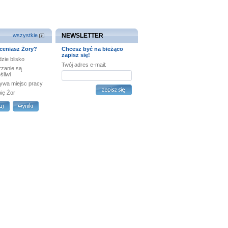
wszystkie
NEWSLETTER
ceniasz Żory?
Chcesz być na bieżąco
zapisz się!
zie blisko
Twój adres e-mail:
rzanie są
śliwi
ywa miejsc pracy
bię Żor