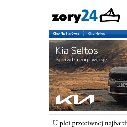
Kino Na Starówce
Kino Helios
U płci przeciwnej najbardz