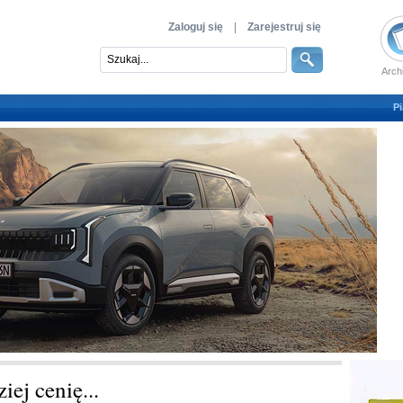
Zaloguj się
|
Zarejestruj się
Arch
Pi
iej cenię...