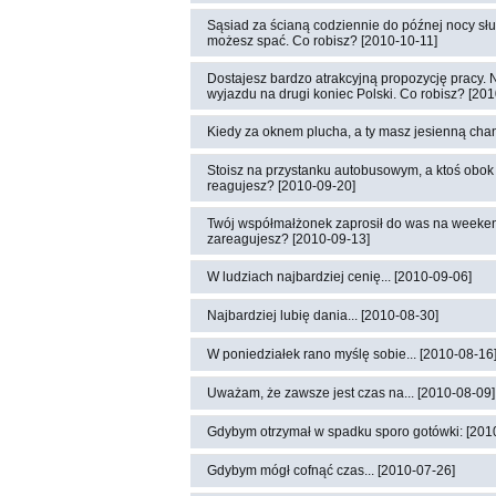
Sąsiad za ścianą codziennie do późnej nocy słuc
możesz spać. Co robisz? [2010-10-11]
Dostajesz bardzo atrakcyjną propozycję pracy. N
wyjazdu na drugi koniec Polski. Co robisz? [20
Kiedy za oknem plucha, a ty masz jesienną chand
Stoisz na przystanku autobusowym, a ktoś obok 
reagujesz? [2010-09-20]
Twój współmałżonek zaprosił do was na weekend
zareagujesz? [2010-09-13]
W ludziach najbardziej cenię... [2010-09-06]
Najbardziej lubię dania... [2010-08-30]
W poniedziałek rano myślę sobie... [2010-08-16
Uważam, że zawsze jest czas na... [2010-08-09]
Gdybym otrzymał w spadku sporo gotówki: [201
Gdybym mógł cofnąć czas... [2010-07-26]