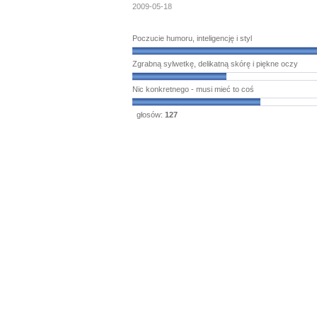
2009-05-18
Poczucie humoru, inteligencję i styl
Zgrabną sylwetkę, delikatną skórę i piękne oczy
Nic konkretnego - musi mieć to coś
głosów:
127