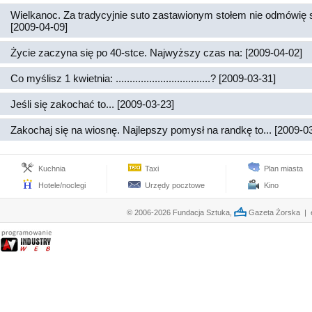
Wielkanoc. Za tradycyjnie suto zastawionym stołem nie odmówię 
[2009-04-09]
Życie zaczyna się po 40-stce. Najwyższy czas na: [2009-04-02]
Co myślisz 1 kwietnia: ..................................? [2009-03-31]
Jeśli się zakochać to... [2009-03-23]
Zakochaj się na wiosnę. Najlepszy pomysł na randkę to... [2009-0
Kuchnia
Taxi
Plan miasta
Hotele/noclegi
Urzędy pocztowe
Kino
© 2006-2026 Fundacja Sztuka,
Gazeta Żorska | e