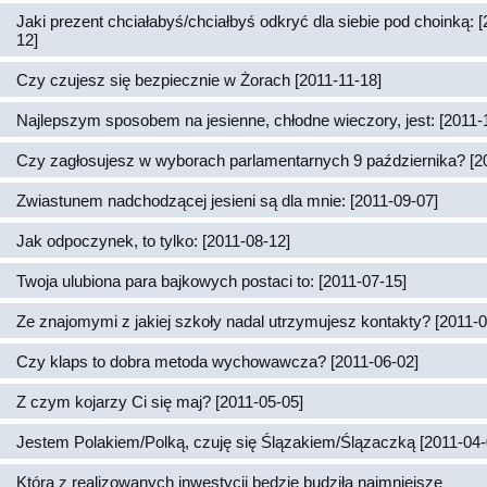
Jaki prezent chciałabyś/chciałbyś odkryć dla siebie pod choinką: 
12]
Czy czujesz się bezpiecznie w Żorach [2011-11-18]
Najlepszym sposobem na jesienne, chłodne wieczory, jest: [2011-
Czy zagłosujesz w wyborach parlamentarnych 9 października? [2
Zwiastunem nadchodzącej jesieni są dla mnie: [2011-09-07]
Jak odpoczynek, to tylko: [2011-08-12]
Twoja ulubiona para bajkowych postaci to: [2011-07-15]
Ze znajomymi z jakiej szkoły nadal utrzymujesz kontakty? [2011-0
Czy klaps to dobra metoda wychowawcza? [2011-06-02]
Z czym kojarzy Ci się maj? [2011-05-05]
Jestem Polakiem/Polką, czuję się Ślązakiem/Ślązaczką [2011-04-
Która z realizowanych inwestycji będzie budziła najmniejsze