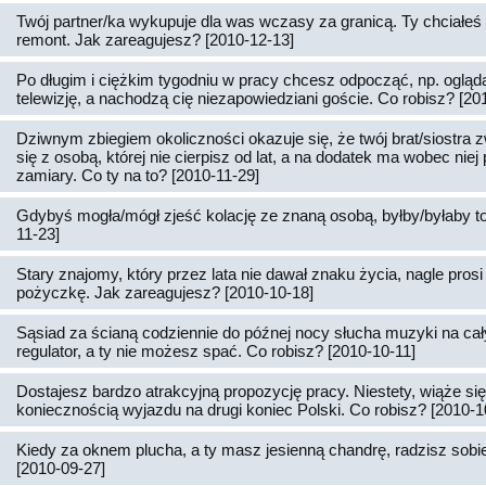
Twój partner/ka wykupuje dla was wczasy za granicą. Ty chciałeś 
remont. Jak zareagujesz? [2010-12-13]
Po długim i ciężkim tygodniu w pracy chcesz odpocząć, np. ogląd
telewizję, a nachodzą cię niezapowiedziani goście. Co robisz? [20
Dziwnym zbiegiem okoliczności okazuje się, że twój brat/siostra z
się z osobą, której nie cierpisz od lat, a na dodatek ma wobec nie
zamiary. Co ty na to? [2010-11-29]
Gdybyś mogła/mógł zjeść kolację ze znaną osobą, byłby/byłaby to
11-23]
Stary znajomy, który przez lata nie dawał znaku życia, nagle prosi 
pożyczkę. Jak zareagujesz? [2010-10-18]
Sąsiad za ścianą codziennie do późnej nocy słucha muzyki na cał
regulator, a ty nie możesz spać. Co robisz? [2010-10-11]
Dostajesz bardzo atrakcyjną propozycję pracy. Niestety, wiąże si
koniecznością wyjazdu na drugi koniec Polski. Co robisz? [2010-1
Kiedy za oknem plucha, a ty masz jesienną chandrę, radzisz sobie 
[2010-09-27]