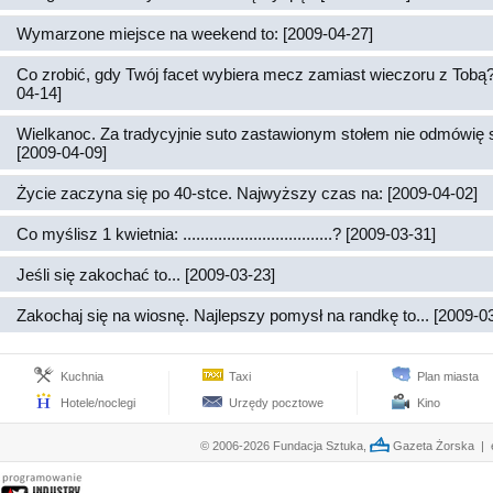
Wymarzone miejsce na weekend to: [2009-04-27]
Co zrobić, gdy Twój facet wybiera mecz zamiast wieczoru z Tobą?
04-14]
Wielkanoc. Za tradycyjnie suto zastawionym stołem nie odmówię 
[2009-04-09]
Życie zaczyna się po 40-stce. Najwyższy czas na: [2009-04-02]
Co myślisz 1 kwietnia: ..................................? [2009-03-31]
Jeśli się zakochać to... [2009-03-23]
Zakochaj się na wiosnę. Najlepszy pomysł na randkę to... [2009-0
Kuchnia
Taxi
Plan miasta
Hotele/noclegi
Urzędy pocztowe
Kino
© 2006-2026 Fundacja Sztuka,
Gazeta Żorska | e