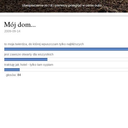
Mój dom...
2009-09-14
to moja twierdza, do której wpuszczam tylko najbliższych
jest zawsze otwarty dla wszystkich
traktuję jak hotel - tylko tam sypiam
głosów:
84