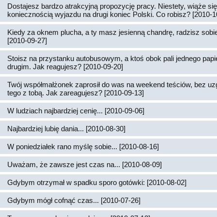
Dostajesz bardzo atrakcyjną propozycję pracy. Niestety, wiąże si
koniecznością wyjazdu na drugi koniec Polski. Co robisz? [2010-1
Kiedy za oknem plucha, a ty masz jesienną chandrę, radzisz sobie 
[2010-09-27]
Stoisz na przystanku autobusowym, a ktoś obok pali jednego papi
drugim. Jak reagujesz? [2010-09-20]
Twój współmałżonek zaprosił do was na weekend teściów, bez uz
tego z tobą. Jak zareagujesz? [2010-09-13]
W ludziach najbardziej cenię... [2010-09-06]
Najbardziej lubię dania... [2010-08-30]
W poniedziałek rano myślę sobie... [2010-08-16]
Uważam, że zawsze jest czas na... [2010-08-09]
Gdybym otrzymał w spadku sporo gotówki: [2010-08-02]
Gdybym mógł cofnąć czas... [2010-07-26]