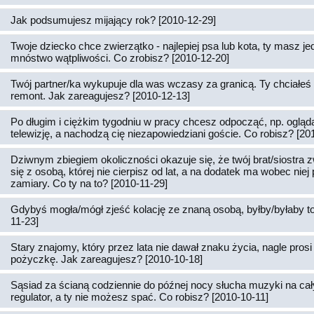
Jak podsumujesz mijający rok? [2010-12-29]
Twoje dziecko chce zwierzątko - najlepiej psa lub kota, ty masz j
mnóstwo wątpliwości. Co zrobisz? [2010-12-20]
Twój partner/ka wykupuje dla was wczasy za granicą. Ty chciałeś 
remont. Jak zareagujesz? [2010-12-13]
Po długim i ciężkim tygodniu w pracy chcesz odpocząć, np. ogląd
telewizję, a nachodzą cię niezapowiedziani goście. Co robisz? [20
Dziwnym zbiegiem okoliczności okazuje się, że twój brat/siostra z
się z osobą, której nie cierpisz od lat, a na dodatek ma wobec nie
zamiary. Co ty na to? [2010-11-29]
Gdybyś mogła/mógł zjeść kolację ze znaną osobą, byłby/byłaby to
11-23]
Stary znajomy, który przez lata nie dawał znaku życia, nagle prosi 
pożyczkę. Jak zareagujesz? [2010-10-18]
Sąsiad za ścianą codziennie do późnej nocy słucha muzyki na cał
regulator, a ty nie możesz spać. Co robisz? [2010-10-11]