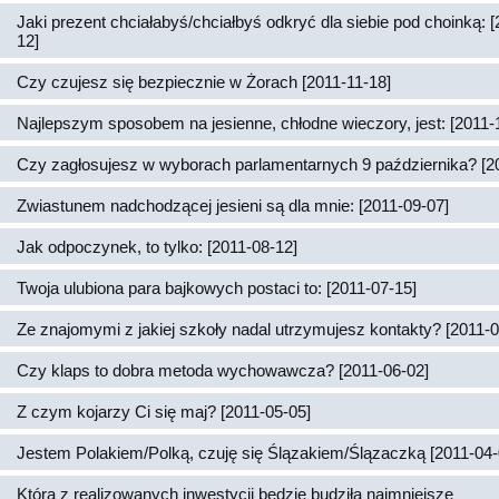
Jaki prezent chciałabyś/chciałbyś odkryć dla siebie pod choinką: 
12]
Czy czujesz się bezpiecznie w Żorach [2011-11-18]
Najlepszym sposobem na jesienne, chłodne wieczory, jest: [2011-
Czy zagłosujesz w wyborach parlamentarnych 9 października? [2
Zwiastunem nadchodzącej jesieni są dla mnie: [2011-09-07]
Jak odpoczynek, to tylko: [2011-08-12]
Twoja ulubiona para bajkowych postaci to: [2011-07-15]
Ze znajomymi z jakiej szkoły nadal utrzymujesz kontakty? [2011-0
Czy klaps to dobra metoda wychowawcza? [2011-06-02]
Z czym kojarzy Ci się maj? [2011-05-05]
Jestem Polakiem/Polką, czuję się Ślązakiem/Ślązaczką [2011-04-
Która z realizowanych inwestycji będzie budziła najmniejsze