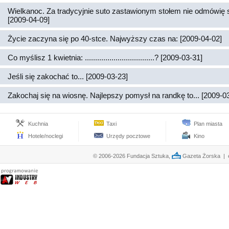
Wielkanoc. Za tradycyjnie suto zastawionym stołem nie odmówię 
[2009-04-09]
Życie zaczyna się po 40-stce. Najwyższy czas na: [2009-04-02]
Co myślisz 1 kwietnia: ..................................? [2009-03-31]
Jeśli się zakochać to... [2009-03-23]
Zakochaj się na wiosnę. Najlepszy pomysł na randkę to... [2009-0
Kuchnia
Taxi
Plan miasta
Hotele/noclegi
Urzędy pocztowe
Kino
© 2006-2026 Fundacja Sztuka,
Gazeta Żorska | e