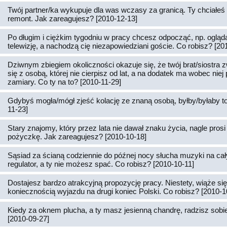
Twój partner/ka wykupuje dla was wczasy za granicą. Ty chciałeś 
remont. Jak zareagujesz? [2010-12-13]
Po długim i ciężkim tygodniu w pracy chcesz odpocząć, np. ogląd
telewizję, a nachodzą cię niezapowiedziani goście. Co robisz? [20
Dziwnym zbiegiem okoliczności okazuje się, że twój brat/siostra z
się z osobą, której nie cierpisz od lat, a na dodatek ma wobec nie
zamiary. Co ty na to? [2010-11-29]
Gdybyś mogła/mógł zjeść kolację ze znaną osobą, byłby/byłaby to
11-23]
Stary znajomy, który przez lata nie dawał znaku życia, nagle prosi 
pożyczkę. Jak zareagujesz? [2010-10-18]
Sąsiad za ścianą codziennie do późnej nocy słucha muzyki na cał
regulator, a ty nie możesz spać. Co robisz? [2010-10-11]
Dostajesz bardzo atrakcyjną propozycję pracy. Niestety, wiąże si
koniecznością wyjazdu na drugi koniec Polski. Co robisz? [2010-1
Kiedy za oknem plucha, a ty masz jesienną chandrę, radzisz sobie 
[2010-09-27]