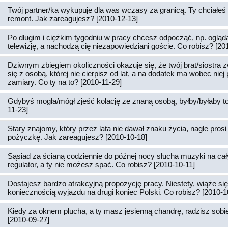
Twój partner/ka wykupuje dla was wczasy za granicą. Ty chciałeś 
remont. Jak zareagujesz? [2010-12-13]
Po długim i ciężkim tygodniu w pracy chcesz odpocząć, np. ogląd
telewizję, a nachodzą cię niezapowiedziani goście. Co robisz? [20
Dziwnym zbiegiem okoliczności okazuje się, że twój brat/siostra z
się z osobą, której nie cierpisz od lat, a na dodatek ma wobec nie
zamiary. Co ty na to? [2010-11-29]
Gdybyś mogła/mógł zjeść kolację ze znaną osobą, byłby/byłaby to
11-23]
Stary znajomy, który przez lata nie dawał znaku życia, nagle prosi 
pożyczkę. Jak zareagujesz? [2010-10-18]
Sąsiad za ścianą codziennie do późnej nocy słucha muzyki na cał
regulator, a ty nie możesz spać. Co robisz? [2010-10-11]
Dostajesz bardzo atrakcyjną propozycję pracy. Niestety, wiąże si
koniecznością wyjazdu na drugi koniec Polski. Co robisz? [2010-1
Kiedy za oknem plucha, a ty masz jesienną chandrę, radzisz sobie 
[2010-09-27]