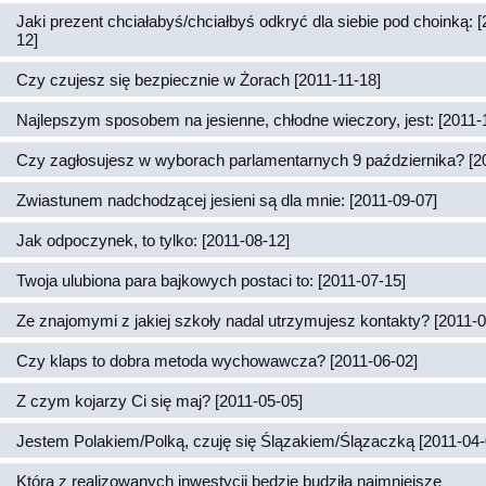
Jaki prezent chciałabyś/chciałbyś odkryć dla siebie pod choinką: 
12]
Czy czujesz się bezpiecznie w Żorach [2011-11-18]
Najlepszym sposobem na jesienne, chłodne wieczory, jest: [2011-
Czy zagłosujesz w wyborach parlamentarnych 9 października? [2
Zwiastunem nadchodzącej jesieni są dla mnie: [2011-09-07]
Jak odpoczynek, to tylko: [2011-08-12]
Twoja ulubiona para bajkowych postaci to: [2011-07-15]
Ze znajomymi z jakiej szkoły nadal utrzymujesz kontakty? [2011-0
Czy klaps to dobra metoda wychowawcza? [2011-06-02]
Z czym kojarzy Ci się maj? [2011-05-05]
Jestem Polakiem/Polką, czuję się Ślązakiem/Ślązaczką [2011-04-
Która z realizowanych inwestycji będzie budziła najmniejsze