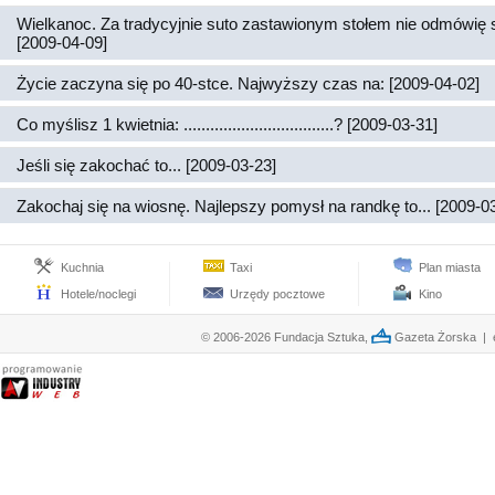
Wielkanoc. Za tradycyjnie suto zastawionym stołem nie odmówię 
[2009-04-09]
Życie zaczyna się po 40-stce. Najwyższy czas na: [2009-04-02]
Co myślisz 1 kwietnia: ..................................? [2009-03-31]
Jeśli się zakochać to... [2009-03-23]
Zakochaj się na wiosnę. Najlepszy pomysł na randkę to... [2009-0
Kuchnia
Taxi
Plan miasta
Hotele/noclegi
Urzędy pocztowe
Kino
© 2006-2026 Fundacja Sztuka,
Gazeta Żorska | e