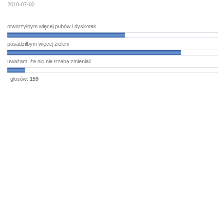
2010-07-02
otworzyłbym więcej pubów i dyskotek
posadziłbym więcej zieleni
uważam, że nic nie trzeba zmieniać
głosów:
159