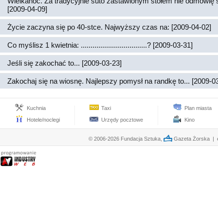
Wielkanoc. Za tradycyjnie suto zastawionym stołem nie odmówię 
[2009-04-09]
Życie zaczyna się po 40-stce. Najwyższy czas na: [2009-04-02]
Co myślisz 1 kwietnia: ..................................? [2009-03-31]
Jeśli się zakochać to... [2009-03-23]
Zakochaj się na wiosnę. Najlepszy pomysł na randkę to... [2009-0
Kuchnia
Taxi
Plan miasta
Hotele/noclegi
Urzędy pocztowe
Kino
© 2006-2026 Fundacja Sztuka,
Gazeta Żorska | e