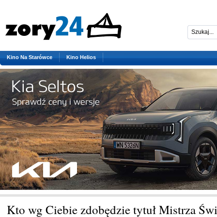
Kino Na Starówce
Kino Helios
Kto wg Ciebie zdobędzie tytuł Mistrza Świ