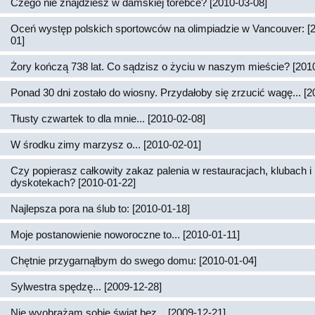
Czego nie znajdziesz w damskiej torebce? [2010-03-08]
Oceń występ polskich sportowców na olimpiadzie w Vancouver: [
01]
Żory kończą 738 lat. Co sądzisz o życiu w naszym mieście? [201
Ponad 30 dni zostało do wiosny. Przydałoby się zrzucić wagę... [2
Tłusty czwartek to dla mnie... [2010-02-08]
W środku zimy marzysz o... [2010-02-01]
Czy popierasz całkowity zakaz palenia w restauracjach, klubach i
dyskotekach? [2010-01-22]
Najlepsza pora na ślub to: [2010-01-18]
Moje postanowienie noworoczne to... [2010-01-11]
Chętnie przygarnąłbym do swego domu: [2010-01-04]
Sylwestra spędzę... [2009-12-28]
Nie wyobrażam sobie świąt bez... [2009-12-21]