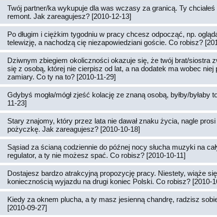
Twój partner/ka wykupuje dla was wczasy za granicą. Ty chciałeś 
remont. Jak zareagujesz? [2010-12-13]
Po długim i ciężkim tygodniu w pracy chcesz odpocząć, np. ogląd
telewizję, a nachodzą cię niezapowiedziani goście. Co robisz? [20
Dziwnym zbiegiem okoliczności okazuje się, że twój brat/siostra z
się z osobą, której nie cierpisz od lat, a na dodatek ma wobec nie
zamiary. Co ty na to? [2010-11-29]
Gdybyś mogła/mógł zjeść kolację ze znaną osobą, byłby/byłaby to
11-23]
Stary znajomy, który przez lata nie dawał znaku życia, nagle prosi 
pożyczkę. Jak zareagujesz? [2010-10-18]
Sąsiad za ścianą codziennie do późnej nocy słucha muzyki na cał
regulator, a ty nie możesz spać. Co robisz? [2010-10-11]
Dostajesz bardzo atrakcyjną propozycję pracy. Niestety, wiąże si
koniecznością wyjazdu na drugi koniec Polski. Co robisz? [2010-1
Kiedy za oknem plucha, a ty masz jesienną chandrę, radzisz sobie 
[2010-09-27]