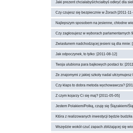
Jaki prezent chciałabyś/chciałbyś odkryć dla si
Czy czujesz się bezpiecznie w Żorach [2011-11-
Najlepszym sposobem na jesienne, chłodne wiecz
Czy zagłosujesz w wyborach parlamentarnych 9
Zwiastunem nadchodzącej jesieni są dla mnie: 
Jak odpoczynek, to tylko: [2011-08-12]
Twoja ulubiona para bajkowych postaci to: [201
Ze znajomymi z jakiej szkoły nadal utrzymujesz 
Czy klaps to dobra metoda wychowawcza? [201
Z czym kojarzy Ci się maj? [2011-05-05]
Jestem Polakiem/Polką, czuję się Ślązakiem/Śl
Która z realizowanych inwestycji będzie budził
Wszędzie wokół czuć zapach zbliżającej się wio