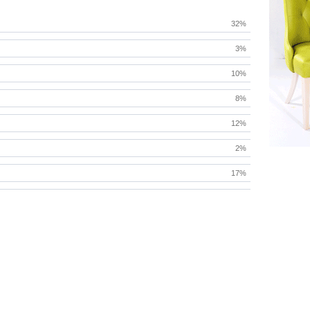
32%
3%
10%
8%
12%
2%
17%