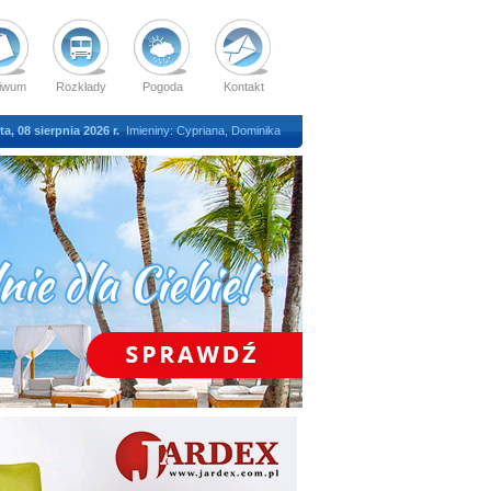
iwum
Rozkłady
Pogoda
Kontakt
a, 08 sierpnia 2026 r.
Imieniny: Cypriana, Dominika