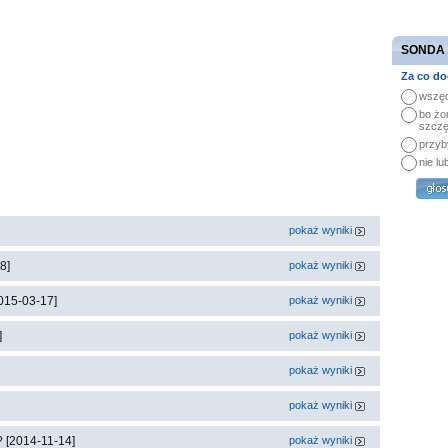
SONDA
Za co do
wszęd
bo żo
szczę
przyb
nie lu
pokaż wyniki
8]
pokaż wyniki
015-03-17]
pokaż wyniki
]
pokaż wyniki
pokaż wyniki
pokaż wyniki
? [2014-11-14]
pokaż wyniki