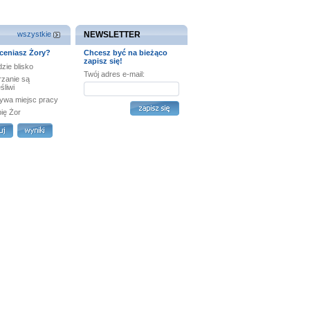
wszystkie
NEWSLETTER
ceniasz Żory?
Chcesz być na bieżąco
zapisz się!
zie blisko
Twój adres e-mail:
rzanie są
śliwi
ywa miejsc pracy
bię Żor