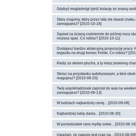
Gdybyś mogła/mógł zjeść kolację ze znaną osobą
Stary znajomy, który przez lata nie dawał znaku 
zareagujesz? [2010-10-18]
Sąsiad za ścianą codziennie do późnej nocy słuc
możesz spać. Co robisz? [2010-10-11]
Dostajesz bardzo atrakcyjną propozycję pracy. N
wyjazdu na drugi koniec Polski. Co robisz? [20
Kiedy za oknem plucha, a ty masz jesienną chand
Stoisz na przystanku autobusowym, a ktoś obok 
reagujesz? [2010-09-20]
Twój współmałżonek zaprosił do was na weekend
zareagujesz? [2010-09-13]
W ludziach najbardziej cenię... [2010-09-06]
Najbardziej lubię dania... [2010-08-30]
W poniedziałek rano myślę sobie... [2010-08-16
Uważam, że zawsze jest czas na... [2010-08-09]