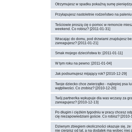
Otrzymujesz w spadku pokaźną sumę pieniędzy.
Przyłapujesz nastoletnie rodzeństwo na paleni
Teściowie proszą cię o pomoc w remoncie miesz
weekend. Co robisz? [2011-01-31]
Wracając do domu, pod drzwiami znajdujesz be
zareagujesz? [2011-01-21]
Smak mojego dzieciństwa to: [2011-01-11]
W tym roku na pewno: [2011-01-04]
Jak podsumujesz mijający rok? [2010-12-29]
Twoje dziecko chce zwierzątko - najlepiej psa l
wątpliwości. Co zrobisz? [2010-12-20]
Twój partner/ka wykupuje dla was wczasy za gran
zareagujesz? [2010-12-13]
Po długim i ciężkim tygodniu w pracy chcesz od
cię niezapowiedziani goście. Co robisz? [2010-
Dziwnym zbiegiem okoliczności okazuje się, że tw
nie cierpisz od lat, a na dodatek ma wobec niej