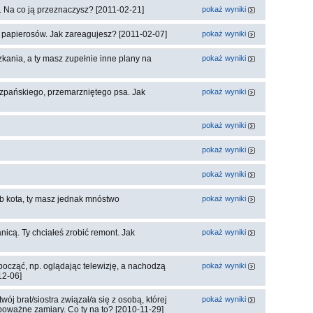
 Na co ją przeznaczysz? [2011-02-21]
pokaż wyniki
u papierosów. Jak zareagujesz? [2011-02-07]
pokaż wyniki
kania, a ty masz zupełnie inne plany na
pokaż wyniki
zpańskiego, przemarzniętego psa. Jak
pokaż wyniki
pokaż wyniki
pokaż wyniki
pokaż wyniki
ub kota, ty masz jednak mnóstwo
pokaż wyniki
icą. Ty chciałeś zrobić remont. Jak
pokaż wyniki
począć, np. oglądając telewizję, a nachodzą
pokaż wyniki
12-06]
ój brat/siostra związał/a się z osobą, której
pokaż wyniki
 poważne zamiary. Co ty na to? [2010-11-29]