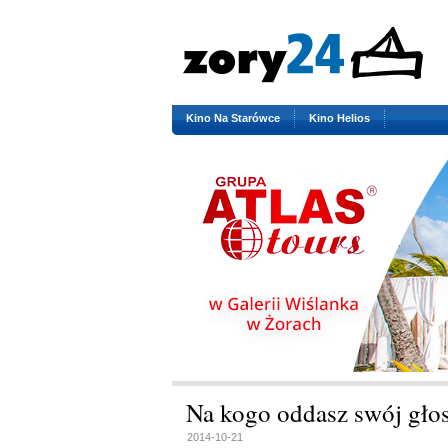
Kino Na Starówce
Kino Helios
Na kogo oddasz swój gło
2014-10-21