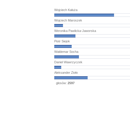
Wojciech Kałuża
Wojciech Maroszek
Weronika Pawlicka-Jaworska
Piotr Siejok
Waldemar Socha
Daniel Wawrzyczek
Aleksander Zioło
głosów:
2597