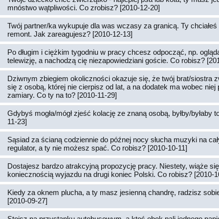
mnóstwo wątpliwości. Co zrobisz? [2010-12-20]
Twój partner/ka wykupuje dla was wczasy za granicą. Ty chciałeś 
remont. Jak zareagujesz? [2010-12-13]
Po długim i ciężkim tygodniu w pracy chcesz odpocząć, np. ogląd
telewizję, a nachodzą cię niezapowiedziani goście. Co robisz? [20
Dziwnym zbiegiem okoliczności okazuje się, że twój brat/siostra z
się z osobą, której nie cierpisz od lat, a na dodatek ma wobec nie
zamiary. Co ty na to? [2010-11-29]
Gdybyś mogła/mógł zjeść kolację ze znaną osobą, byłby/byłaby to
11-23]
Sąsiad za ścianą codziennie do późnej nocy słucha muzyki na cał
regulator, a ty nie możesz spać. Co robisz? [2010-10-11]
Dostajesz bardzo atrakcyjną propozycję pracy. Niestety, wiąże si
koniecznością wyjazdu na drugi koniec Polski. Co robisz? [2010-1
Kiedy za oknem plucha, a ty masz jesienną chandrę, radzisz sobie 
[2010-09-27]
Stoisz na przystanku autobusowym, a ktoś obok pali jednego papi