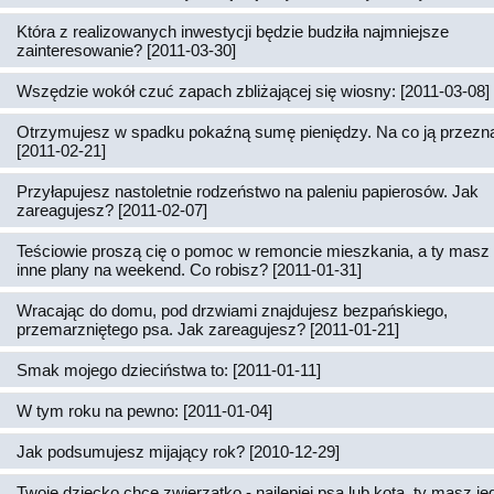
Która z realizowanych inwestycji będzie budziła najmniejsze
zainteresowanie? [2011-03-30]
Wszędzie wokół czuć zapach zbliżającej się wiosny: [2011-03-08]
Otrzymujesz w spadku pokaźną sumę pieniędzy. Na co ją przez
[2011-02-21]
Przyłapujesz nastoletnie rodzeństwo na paleniu papierosów. Jak
zareagujesz? [2011-02-07]
Teściowie proszą cię o pomoc w remoncie mieszkania, a ty masz 
inne plany na weekend. Co robisz? [2011-01-31]
Wracając do domu, pod drzwiami znajdujesz bezpańskiego,
przemarzniętego psa. Jak zareagujesz? [2011-01-21]
Smak mojego dzieciństwa to: [2011-01-11]
W tym roku na pewno: [2011-01-04]
Jak podsumujesz mijający rok? [2010-12-29]
Twoje dziecko chce zwierzątko - najlepiej psa lub kota, ty masz j