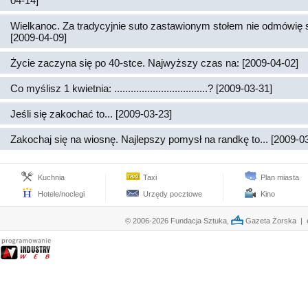
04-14]
Wielkanoc. Za tradycyjnie suto zastawionym stołem nie odmówię 
[2009-04-09]
Życie zaczyna się po 40-stce. Najwyższy czas na: [2009-04-02]
Co myślisz 1 kwietnia: ..................................? [2009-03-31]
Jeśli się zakochać to... [2009-03-23]
Zakochaj się na wiosnę. Najlepszy pomysł na randkę to... [2009-0
Kuchnia
Taxi
Plan miasta
Hotele/noclegi
Urzędy pocztowe
Kino
© 2006-2026 Fundacja Sztuka,
Gazeta Żorska | e