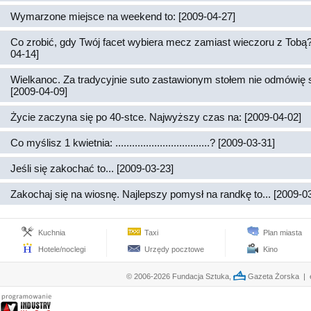
Wymarzone miejsce na weekend to: [2009-04-27]
Co zrobić, gdy Twój facet wybiera mecz zamiast wieczoru z Tobą?
04-14]
Wielkanoc. Za tradycyjnie suto zastawionym stołem nie odmówię 
[2009-04-09]
Życie zaczyna się po 40-stce. Najwyższy czas na: [2009-04-02]
Co myślisz 1 kwietnia: ..................................? [2009-03-31]
Jeśli się zakochać to... [2009-03-23]
Zakochaj się na wiosnę. Najlepszy pomysł na randkę to... [2009-0
Kuchnia
Taxi
Plan miasta
Hotele/noclegi
Urzędy pocztowe
Kino
© 2006-2026 Fundacja Sztuka,
Gazeta Żorska | e