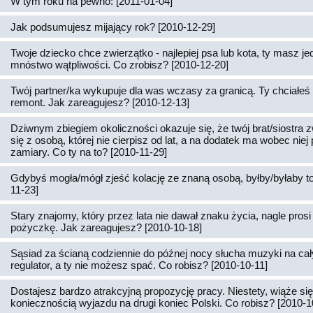
W tym roku na pewno: [2011-01-04]
Jak podsumujesz mijający rok? [2010-12-29]
Twoje dziecko chce zwierzątko - najlepiej psa lub kota, ty masz j
mnóstwo wątpliwości. Co zrobisz? [2010-12-20]
Twój partner/ka wykupuje dla was wczasy za granicą. Ty chciałeś 
remont. Jak zareagujesz? [2010-12-13]
Dziwnym zbiegiem okoliczności okazuje się, że twój brat/siostra z
się z osobą, której nie cierpisz od lat, a na dodatek ma wobec nie
zamiary. Co ty na to? [2010-11-29]
Gdybyś mogła/mógł zjeść kolację ze znaną osobą, byłby/byłaby to
11-23]
Stary znajomy, który przez lata nie dawał znaku życia, nagle prosi 
pożyczkę. Jak zareagujesz? [2010-10-18]
Sąsiad za ścianą codziennie do późnej nocy słucha muzyki na cał
regulator, a ty nie możesz spać. Co robisz? [2010-10-11]
Dostajesz bardzo atrakcyjną propozycję pracy. Niestety, wiąże si
koniecznością wyjazdu na drugi koniec Polski. Co robisz? [2010-1