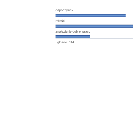
odpoczynek
miłość
znalezienie dobrej pracy
głosów:
114