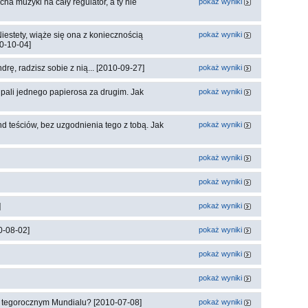
ha muzyki na cały regulator, a ty nie
pokaż wyniki
iestety, wiąże się ona z koniecznością
pokaż wyniki
10-10-04]
rę, radzisz sobie z nią... [2010-09-27]
pokaż wyniki
pali jednego papierosa za drugim. Jak
pokaż wyniki
 teściów, bez uzgodnienia tego z tobą. Jak
pokaż wyniki
pokaż wyniki
pokaż wyniki
]
pokaż wyniki
0-08-02]
pokaż wyniki
pokaż wyniki
pokaż wyniki
na tegorocznym Mundialu? [2010-07-08]
pokaż wyniki