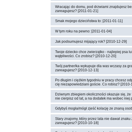
Wracając do domu, pod drzwiami znajdujesz be
zareagujesz? [2011-01-21]
Smak mojego dzieciństwa to: [2011-01-11]
W tym roku na pewno: [2011-01-04]
Jak podsumujesz mijający rok? [2010-12-29]
Twoje dziecko chce zwierzątko - najlepiej psa l
wątpliwości. Co zrobisz? [2010-12-20]
Twój partner/ka wykupuje dla was wczasy za gran
zareagujesz? [2010-12-13]
Po długim i ciężkim tygodniu w pracy chcesz od
cię niezapowiedziani goście. Co robisz? [2010-
Dziwnym zbiegiem okoliczności okazuje się, że tw
nie cierpisz od lat, a na dodatek ma wobec niej
Gdybyś mogła/mógł zjeść kolację ze znaną osobą
Stary znajomy, który przez lata nie dawał znaku 
zareagujesz? [2010-10-18]