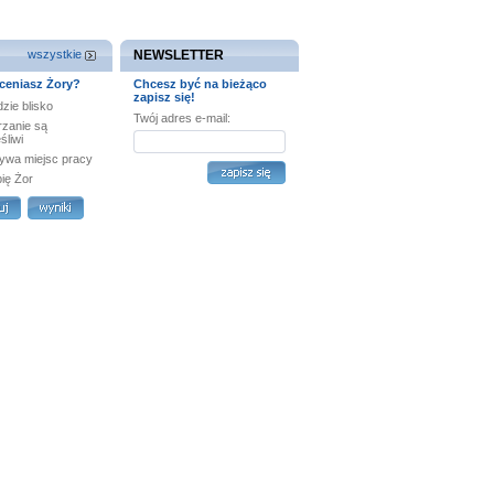
wszystkie
NEWSLETTER
ceniasz Żory?
Chcesz być na bieżąco
zapisz się!
zie blisko
Twój adres e-mail:
rzanie są
śliwi
ywa miejsc pracy
bię Żor