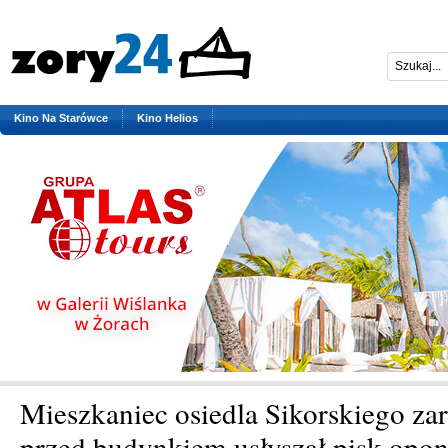
Kino Na Starówce
Kino Helios
Mieszkaniec osiedla Sikorskiego za
przed budynkiem usłyszał pisk opon