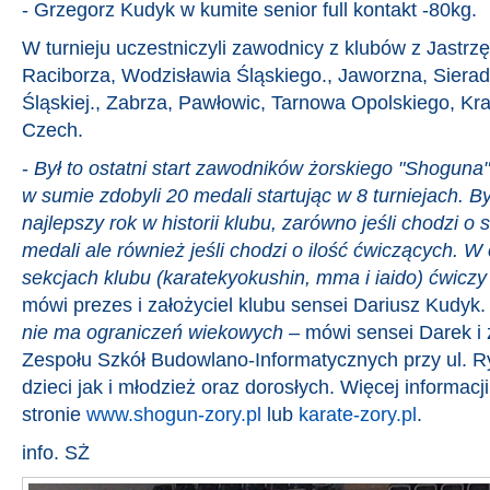
- Grzegorz Kudyk w kumite senior full kontakt -80kg.
W turnieju uczestniczyli zawodnicy z klubów z Jastrzę
Raciborza, Wodzisławia Śląskiego., Jaworzna, Siera
Śląskiej., Zabrza, Pawłowic, Tarnowa Opolskiego, Kra
Czech.
-
Był to ostatni start zawodników żorskiego "Shoguna
w sumie zdobyli 20 medali startując w 8 turniejach. Był
najlepszy rok w historii klubu, zarówno jeśli chodzi o s
medali ale również jeśli chodzi o ilość ćwiczących. W
sekcjach klubu (karatekyokushin, mma i iaido) ćwicz
mówi prezes i założyciel klubu sensei Dariusz Kudyk
nie ma ograniczeń wiekowych
– mówi sensei Darek i 
Zespołu Szkół Budowlano-Informatycznych przy ul. Ry
dzieci jak i młodzież oraz dorosłych. Więcej informacj
stronie
www.shogun-zory.pl
lub
karate-zory.pl
.
info. SŻ