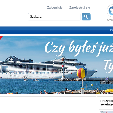
Zaloguj się
|
Zarejestruj się
Arch
Pi
Prezyden
świętują