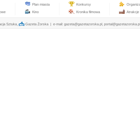
Plan miasta
Konkursy
Organiz
towe
Kino
Kronika filmowa
Atrakcje
cja Sztuka,
Gazeta Żorska | e-mail:
gazeta@gazetazorska.pl
,
portal@gazetazorska.p