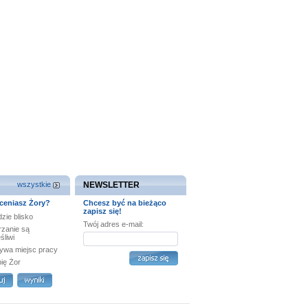
wszystkie
NEWSLETTER
ceniasz Żory?
Chcesz być na bieżąco
zapisz się!
zie blisko
Twój adres e-mail:
rzanie są
śliwi
ywa miejsc pracy
bię Żor