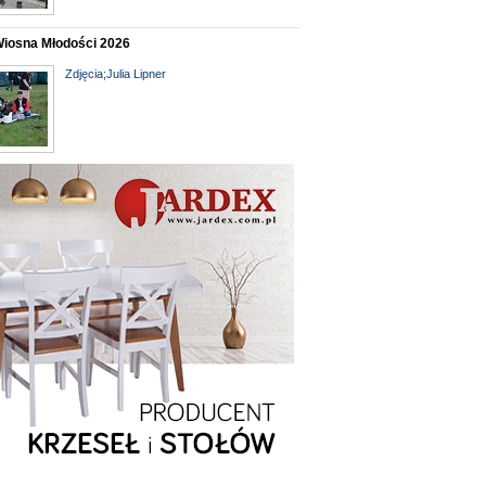
Wiosna Młodości 2026
Zdjęcia;Julia Lipner