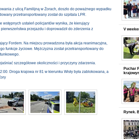
żowania z ulicą Familijną w Żorach, doszło do poważnego wypadku
dowany przetransportowany został do szpitala LPR.
e wstępnych ustaleń policjantów wynika, że kierujący
pierwszeństwa przejazdu i doprowadził do zderzenia z
V weeken
ujący Fordem. Na miejscu prowadzona była akcja reanimacyjna,
 jego funkcje życiowe. Mężczyzna został przetransportowany do
atunkowego.
yjaśniać szczegółowe okoliczności i przyczyny zdarzenia.
Puchar P
2:00. Droga krajowa nr 81 w kierunku Wisły była zablokowana, a
krajowym
Żory
Rynek. B