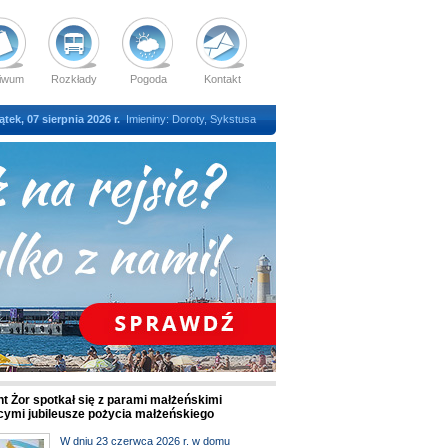
iwum
Rozkłady
Pogoda
Kontakt
ątek, 07 sierpnia 2026 r.
Imieniny: Doroty, Sykstusa
t Żor spotkał się z parami małżeńskimi
cymi jubileusze pożycia małżeńskiego
W dniu 23 czerwca 2026 r. w domu