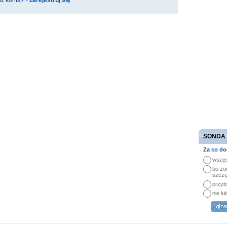
z konta? -
zarejestruj się
SONDA
Za co do
wszęd
bo żo
szczę
przyb
nie lu