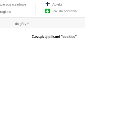
acje pozarządowe
Apteki
Pliki do pobrania
 regionu
l
do góry ^
Zarządzaj plikami "cookies"