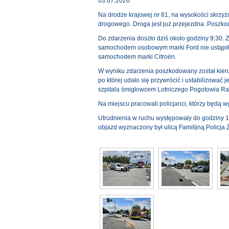
03.07.2026
Na drodze krajowej nr 81, na wysokości skrzy
drogowego. Droga jest już przejezdna. Poszko
Do zdarzenia doszło dziś około godziny 9:30. Z
samochodem osobowym marki Ford nie ustąpił 
samochodem marki Citroën.
W wyniku zdarzenia poszkodowany został kier
po której udało się przywrócić i ustabilizować
szpitala śmigłowcem Lotniczego Pogotowia R
Na miejscu pracowali policjanci, którzy będą w
Utrudnienia w ruchu występowały do godziny 1
objazd wyznaczony był ulicą Familijną.Policja 