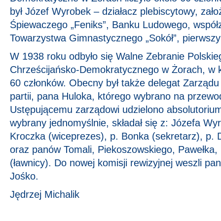
był Józef Wyrobek – działacz plebiscytowy, zał
Śpiewaczego „Feniks”, Banku Ludowego, współz
Towarzystwa Gimnastycznego „Sokół”, pierwszy 
W 1938 roku odbyło się Walne Zebranie Polskie
Chrześcijańsko-Demokratycznego w Żorach, w k
60 członków. Obecny był także delegat Zarząd
partii, pana Huloka, którego wybrano na przewo
Ustępującemu zarządowi udzielono absolutoriu
wybrany jednomyślnie, składał się z: Józefa Wyr
Kroczka (wiceprezes), p. Bonka (sekretarz), p. 
oraz panów Tomali, Piekoszowskiego, Pawełka,
(ławnicy). Do nowej komisji rewizyjnej weszli pa
Jośko.
Jędrzej Michalik