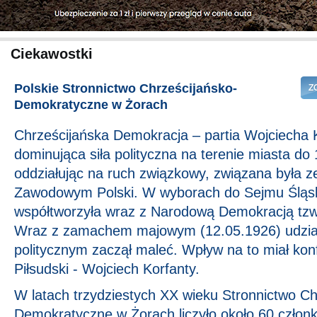
Ciekawostki
Polskie Stronnictwo Chrześcijańsko-
Demokratyczne w Żorach
Chrześcijańska Demokracja – partia Wojciecha 
dominująca siła polityczna na terenie miasta do 
oddziałując na ruch związkowy, związana była 
Zawodowym Polski. W wyborach do Sejmu Śląsk
współtworzyła wraz z Narodową Demokracją tzw
Wraz z zamachem majowym (12.05.1926) udział 
politycznym zaczął maleć. Wpływ na to miał konfl
Piłsudski - Wojciech Korfanty.
W latach trzydziestych XX wieku Stronnictwo Ch
Demokratyczne w Żorach liczyło około 60 człon