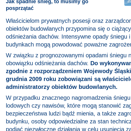
Jak spadnie śnieg, to musimy go
posprzątać
Właścicielom prywatnych posesji oraz zarządco
obiektów budowlanych przypomina się o ciążąc
odśnieżania dachów. Intensywne opady śniegu i 
budynkach mogą powodować poważne zagrożen
W związku z prognozowanymi opadami śniegu n
obowiązku odśnieżania dachów.
Do wykonywani
zgodnie z rozporządzeniem Wojewody Śląski
grudnia 2009 roku zobowiązani są właściciele
administratorzy obiektów budowlanych.
W przypadku znacznego nagromadzenia śniegu l
lodowych czy nawisów, które mogą stanowić zag
bezpieczeństwa ludzi bądź mienia, a także zagro
budynku, osoby odpowiedzialne za stan technic
podjąć niezwłoczne działania w celu usunięcia z