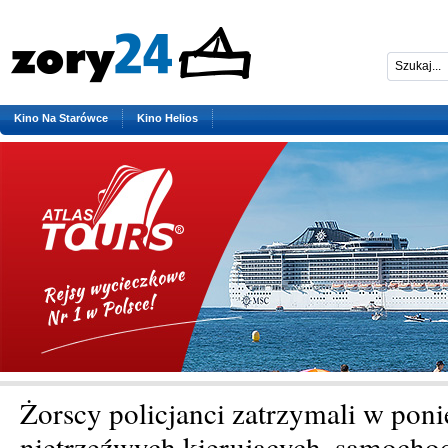
Kino Na Starówce
Kino Helios
Żorscy policjanci zatrzymali w poni
nietrzeźwych kierujących, samocho