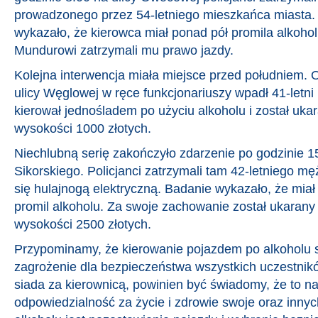
prowadzonego przez 54-letniego mieszkańca miasta
wykazało, że kierowca miał ponad pół promila alkoho
Mundurowi zatrzymali mu prawo jazdy.
Kolejna interwencja miała miejsce przed południem. 
ulicy Węglowej w ręce funkcjonariuszy wpadł 41-letn
kierował jednośladem po użyciu alkoholu i został u
wysokości 1000 złotych.
Niechlubną serię zakończyło zdarzenie po godzinie 1
Sikorskiego. Policjanci zatrzymali tam 42-letniego 
się hulajnogą elektryczną. Badanie wykazało, że miał
promil alkoholu. Za swoje zachowanie został ukara
wysokości 2500 złotych.
Przypominamy, że kierowanie pojazdem po alkoholu
zagrożenie dla bezpieczeństwa wszystkich uczestnikó
siada za kierownicą, powinien być świadomy, że to 
odpowiedzialność za życie i zdrowie swoje oraz innyc