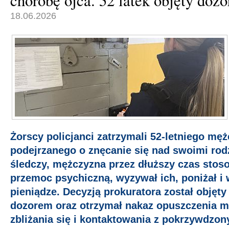
chorobę ojca. 52 latek objęty dozo
18.06.2026
Żorscy policjanci zatrzymali 52-letniego mę
podejrzanego o znęcanie się nad swoimi rodzi
śledczy, mężczyzna przez dłuższy czas stos
przemoc psychiczną, wyzywał ich, poniżał i
pieniądze. Decyzją prokuratora został objęty
dozorem oraz otrzymał nakaz opuszczenia m
zbliżania się i kontaktowania z pokrzywdzon