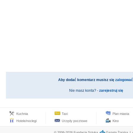
Aby dodać komentarz musisz się
zalogować
Nie masz konta? -
zarejestruj się
Kuchnia
Taxi
Plan miasta
Hotele/noclegi
Urzędy pocztowe
Kino
© 2006-2026 Fundacja Sztuka,
Gazeta Żorska | e