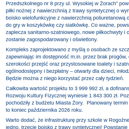
Przedszkolnego nr 8 przy ul. Wysokiej w Żorach” po
piłki nożnej z nawierzchnią z trawy syntetycznej o w
boisko wielofunkcyjne z nawierzchnią poliuretanową
do gry w koszykówkę czy siatkówkę. Co ważne, pows
zaplecza sanitarno-szatniowego, nowe piłkochwyty i o
zostanie zagospodarowany i oświetlony.
Kompleks zaprojektowano z myślą o osobach ze szcz
zapewniając im dostępność m.in. przez brak progów,
szerokości przejść oraz przystosowane toalety i szatn
ogólnodostępny i bezpłatny – otwarty dla dzieci, młodz
Będzie można z niego korzystać przez cały tydzień.
Całkowita wartość projektu to 3 999 992 zł, a dofin
Rozwoju Kultury Fizycznej wyniesie 1 843 300 zł. Poz
pochodziły z budżetu Miasta Żory. Planowany termin 
to koniec października 2026 roku.
Warto dodać, że infrastrukturę przy szkole w Rogoźne
jedno, trzecie boisko z trawy syntetycznej! Powstani