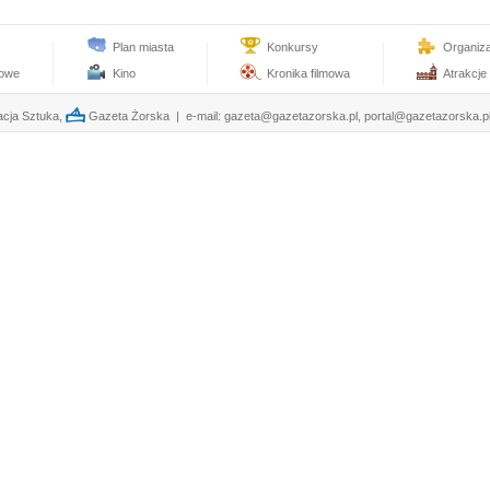
Plan miasta
Konkursy
Organiz
towe
Kino
Kronika filmowa
Atrakcje
cja Sztuka,
Gazeta Żorska | e-mail:
gazeta@gazetazorska.pl
,
portal@gazetazorska.p