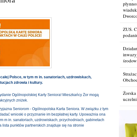
płynno
wiaduk
Dworc
ZUS. C
podani
Działa
inwazy
środow
Straża
całej Polsce, w tym m in. sanatoriach, uzdrowiskach,
Obchod
tucjach zdrowia i kultury.
Żorska
ydanie Ogólnopolskiej Karty Seniora! Mieszkańcy Żor mogą
uczelni
rakcyjnych zniżek.
zyjazna Seniorom - Ogólnopolska Karta Seniora. W związku z tym
kładać wnioski o przyznanie im bezpłatnej karty. Upoważnia ona
tym m in. sanatoriach, uzdrowiskach, przychodniach, gabinetach
łna lista punktów partnerskich znajduje się na stronie