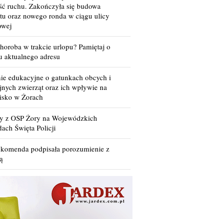
ść ruchu. Zakończyła się budowa
tu oraz nowego ronda w ciągu ulicy
owej
horoba w trakcie urlopu? Pamiętaj o
u aktualnego adresu
nie edukacyjne o gatunkach obcych i
jnych zwierząt oraz ich wpływie na
isko w Żorach
cy z OSP Żory na Wojewódzkich
ach Święta Policji
 komenda podpisała porozumienie z
ą