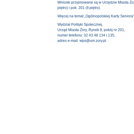
Wnioski przyjmowane są w Urzędzie Miasta Żory
piętro) i pok. 201 (II piętro).
Więcej na temat „Ogólnopolskiej Karty Seniora”
Wydział Polityki Społecznej,
Urząd Miasta Żory, Rynek 9, pokój nr 201,
numer telefonu: 32 43 48 134 i 135,
adres e-mail: wps@um.zory.pl