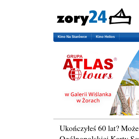
Kino Na Starówce
Kino Helios
Ukończyłeś 60 lat? Może
Ogólnopolskiej Karty Se