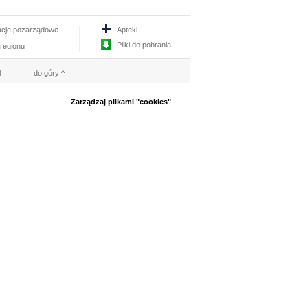
acje pozarządowe
Apteki
Pliki do pobrania
 regionu
l
do góry ^
Zarządzaj plikami "cookies"