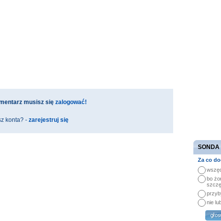
mentarz musisz się
zalogować!
z konta? -
zarejestruj się
SONDA
Za co do
wszęd
bo żo
szczę
przyb
nie lu