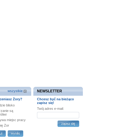
wszystkie
NEWSLETTER
ceniasz Żory?
Chcesz być na bieżąco
zapisz się!
zie blisko
Twój adres e-mail:
rzanie są
śliwi
ywa miejsc pracy
bię Żor