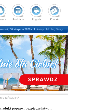
iwum
Rozkłady
Pogoda
Kontakt
wartek, 06 sierpnia 2026 r.
Imieniny: Jakuba, Sławy
MY RÓWNIEŻ
iadukt poprawi bezpieczeństwo i