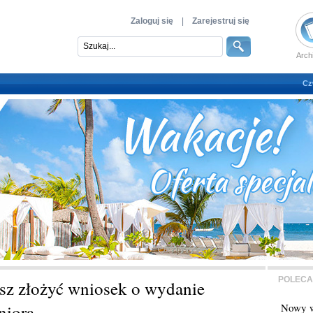
Zaloguj się
|
Zarejestruj się
Arch
Cz
POLECA
sz złożyć wniosek o wydanie
niora
Nowy w