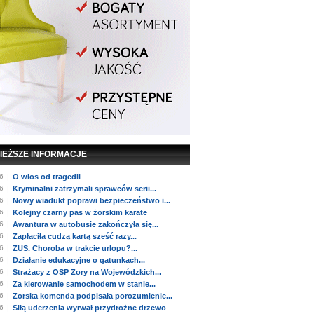
IEŻSZE INFORMACJE
6
|
O włos od tragedii
6
|
Kryminalni zatrzymali sprawców serii...
6
|
Nowy wiadukt poprawi bezpieczeństwo i...
6
|
Kolejny czarny pas w żorskim karate
6
|
Awantura w autobusie zakończyła się...
6
|
Zapłaciła cudzą kartą sześć razy...
6
|
ZUS. Choroba w trakcie urlopu?...
6
|
Działanie edukacyjne o gatunkach...
6
|
Strażacy z OSP Żory na Wojewódzkich...
6
|
Za kierowanie samochodem w stanie...
6
|
Żorska komenda podpisała porozumienie...
6
|
Siłą uderzenia wyrwał przydrożne drzewo