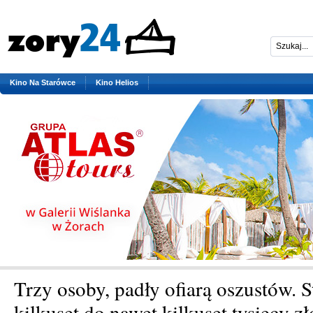
Kino Na Starówce
Kino Helios
Trzy osoby, padły ofiarą oszustów. St
kilkuset do nawet kilkuset tysięcy z