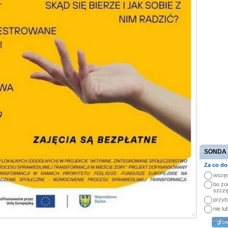
SONDA
Za co do
wszęd
bo żo
szczę
przyb
nie lu