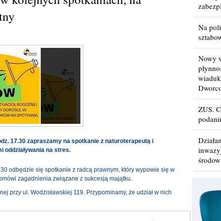
zabezp
tny
Na poli
sztabo
Nowy w
płynno
wiaduk
Dworc
ZUS. C
podani
Działa
godz. 17.30 zapraszamy na spotkanie z naturoterapeutą i
inwazy
 oddziaływania na stres.
środow
7.30 odbędzie się spotkanie z radcą prawnym, który wypowie się w
omówi zagadnienia związane z sukcesją majątku.
nej przy ul. Wodzisławskiej 119. Przypominamy, że udział w nich