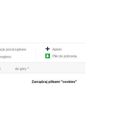
acje pozarządowe
Apteki
Pliki do pobrania
 regionu
l
do góry ^
Zarządzaj plikami "cookies"