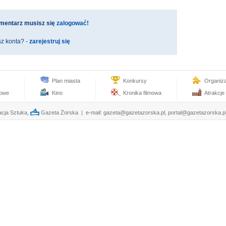
mentarz musisz się
zalogować!
z konta? -
zarejestruj się
Plan miasta
Konkursy
Organiz
towe
Kino
Kronika filmowa
Atrakcje
cja Sztuka,
Gazeta Żorska | e-mail:
gazeta@gazetazorska.pl
,
portal@gazetazorska.p