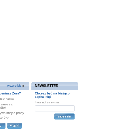
wszystkie
NEWSLETTER
ceniasz Żory?
Chcesz być na bieżąco
zapisz się!
zie blisko
Twój adres e-mail:
rzanie są
śliwi
ywa miejsc pracy
bię Żor