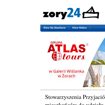
Kino Na Starówce
Kino Helios
Stowarzyszenia Przyjació
mieszkańców do udziału 