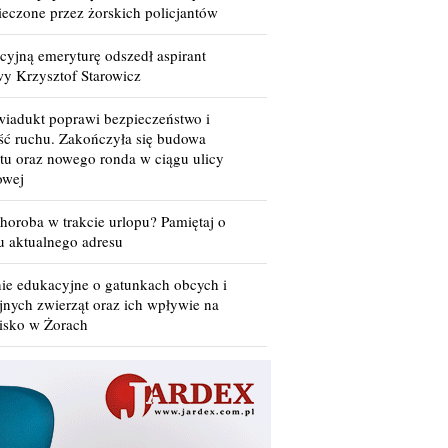
ieczone przez żorskich policjantów
cyjną emeryturę odszedł aspirant
wy Krzysztof Starowicz
iadukt poprawi bezpieczeństwo i
ść ruchu. Zakończyła się budowa
tu oraz nowego ronda w ciągu ulicy
owej
horoba w trakcie urlopu? Pamiętaj o
u aktualnego adresu
nie edukacyjne o gatunkach obcych i
jnych zwierząt oraz ich wpływie na
isko w Żorach