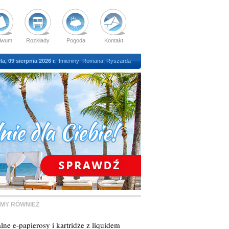
iwum
Rozkłady
Pogoda
Kontakt
la, 09 sierpnia 2026 r.
Imieniny: Romana, Ryszarda
MY RÓWNIEŻ
lne e-papierosy i kartridże z liquidem