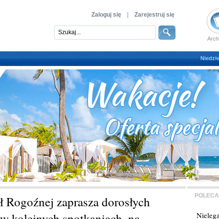
Zaloguj się
|
Zarejestruj się
Arch
Niedzie
POLECA
ł Rogoźnej zaprasza dorosłych
w kolejnych spotkaniach, na
Nielega