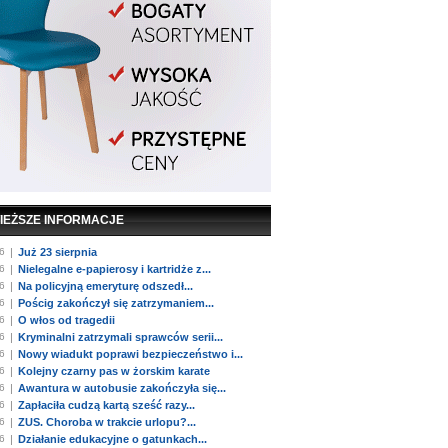
IEŻSZE INFORMACJE
6
|
Już 23 sierpnia
6
|
Nielegalne e-papierosy i kartridże z...
6
|
Na policyjną emeryturę odszedł...
6
|
Pościg zakończył się zatrzymaniem...
6
|
O włos od tragedii
6
|
Kryminalni zatrzymali sprawców serii...
6
|
Nowy wiadukt poprawi bezpieczeństwo i...
6
|
Kolejny czarny pas w żorskim karate
6
|
Awantura w autobusie zakończyła się...
6
|
Zapłaciła cudzą kartą sześć razy...
6
|
ZUS. Choroba w trakcie urlopu?...
6
|
Działanie edukacyjne o gatunkach...