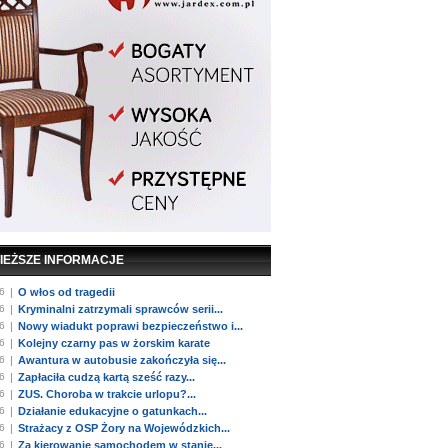
IEŻSZE INFORMACJE
6
|
O włos od tragedii
6
|
Kryminalni zatrzymali sprawców serii...
6
|
Nowy wiadukt poprawi bezpieczeństwo i...
6
|
Kolejny czarny pas w żorskim karate
6
|
Awantura w autobusie zakończyła się...
6
|
Zapłaciła cudzą kartą sześć razy...
6
|
ZUS. Choroba w trakcie urlopu?...
6
|
Działanie edukacyjne o gatunkach...
6
|
Strażacy z OSP Żory na Wojewódzkich...
6
|
Za kierowanie samochodem w stanie...