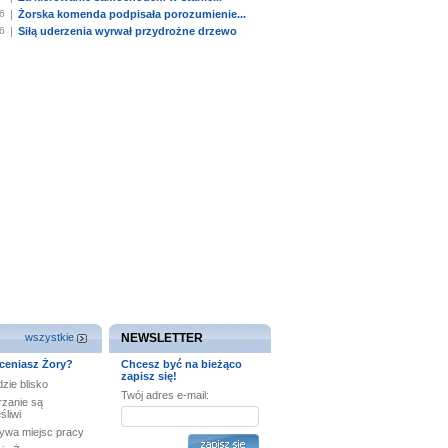
6
|
Żorska komenda podpisała porozumienie...
6
|
Siłą uderzenia wyrwał przydrożne drzewo
wszystkie
NEWSLETTER
ceniasz Żory?
Chcesz być na bieżąco
zapisz się!
zie blisko
Twój adres e-mail:
rzanie są
śliwi
ywa miejsc pracy