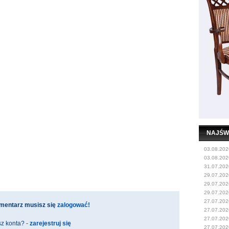
NAJŚW
03.08.202
03.08.202
31.07.202
29.07.202
29.07.202
29.07.202
27.07.202
mentarz musisz się
zalogować!
27.07.202
27.07.202
z konta? -
zarejestruj się
27.07.202