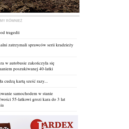
MY RÓWNIEŻ
od tragedii
lni zatrzymali sprawców serii kradzieży
ra w autobusie zakończyła się
maniem poszukiwanej 40-latki
ła cudzą kartą sześć razy...
rowanie samochodem w stanie
źwości 55-latkowi grozi kara do 3 lat
ia