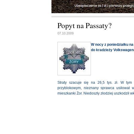
Popyt na Passaty?
07.10.2009
W nocy z poniedziałku na
do kradzieży Volkswagen
Straty szacuje się na 26,5 tys. zł. W ty
przyblokowym, nieznany sprawca usiłował w
mieszkanki Żor. Niedoszły złodziej uszkodził w