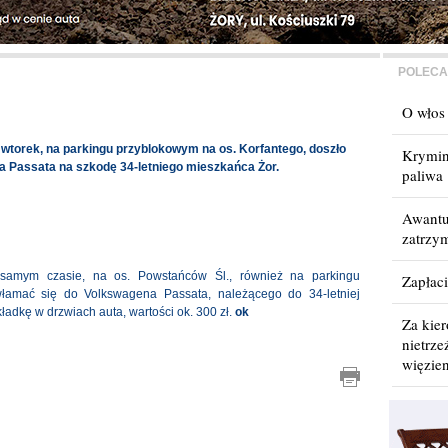
POLECA
O włos 
 wtorek, na parkingu przyblokowym na os. Korfantego, doszło
Krymina
a Passata na szkodę 34-letniego mieszkańca Żor.
paliwa
Awantu
zatrzy
m samym czasie, na os. Powstańców Śl., również na parkingu
Zapłaci
łamać się do Volkswagena Passata, należącego do 34-letniej
kładkę w drzwiach auta, wartości ok. 300 zł.
ok
Za kie
nietrze
więzien