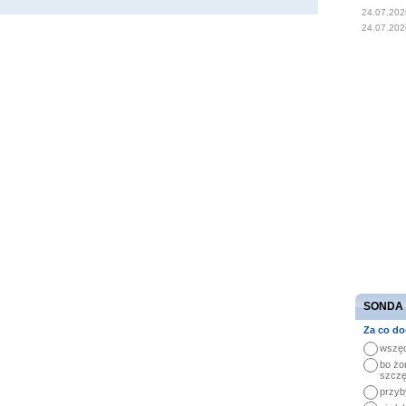
24.07.202
24.07.202
SONDA
Za co do
wszęd
bo żo
szczę
przyb