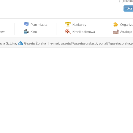
nie lu
Plan miasta
Konkursy
Organiz
towe
Kino
Kronika filmowa
Atrakcje
cja Sztuka,
Gazeta Żorska | e-mail:
gazeta@gazetazorska.pl
,
portal@gazetazorska.p