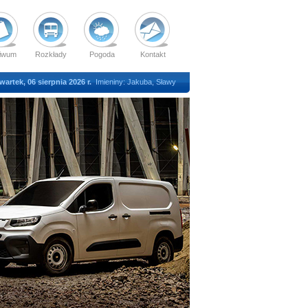
iwum
Rozkłady
Pogoda
Kontakt
wartek, 06 sierpnia 2026 r.
Imieniny: Jakuba, Sławy