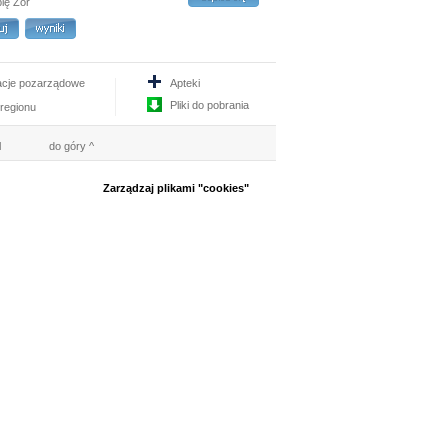
bię Żor
acje pozarządowe
Apteki
Pliki do pobrania
 regionu
l
do góry ^
Zarządzaj plikami "cookies"