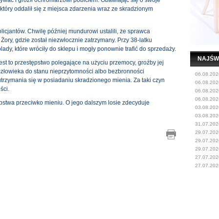
ywać i groził ochroniarzowi pobiciem. Obawiając się o swoje
który oddalił się z miejsca zdarzenia wraz ze skradzionym
olicjantów. Chwilę później mundurowi ustalili, że sprawca
ry, gdzie został niezwłocznie zatrzymany. Przy 38-latku
lady, które wróciły do sklepu i mogły ponownie trafić do sprzedaży.
NAJŚW
st to przestępstwo polegające na użyciu przemocy, groźby jej
złowieka do stanu nieprzytomności albo bezbronności
06.08.202
trzymania się w posiadaniu skradzionego mienia. Za taki czyn
06.08.202
ści.
06.08.202
06.08.202
ępstwa przeciwko mieniu. O jego dalszym losie zdecyduje
03.08.202
03.08.202
31.07.202
29.07.202
29.07.202
29.07.202
27.07.202
27.07.202