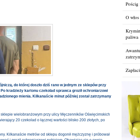
Pościg
O włos 
Krymina
paliwa
Awantu
zatrzy
Zapłaci
jniczą, do której doszło dziś rano w jednym ze sklepów przy
Po kradzieży kartonu czekolad sprawca groził ochroniarzowi
adzionego mienia. Kilkanaście minut później został zatrzymany
w sklepie wielobranżowym przy ulicy Męczenników Oświęcimskich
ierający 20 czekolad o łącznej wartości blisko 200 złotych, po
ony. Kilkanaście metrów od sklepu dogonił mężczyznę i próbował