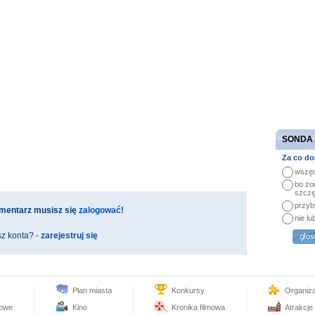
SONDA
Za co do
wszęd
bo żo
szczę
przyb
mentarz musisz się
zalogować!
nie lu
z konta? -
zarejestruj się
Plan miasta
Konkursy
Organiz
towe
Kino
Kronika filmowa
Atrakcje