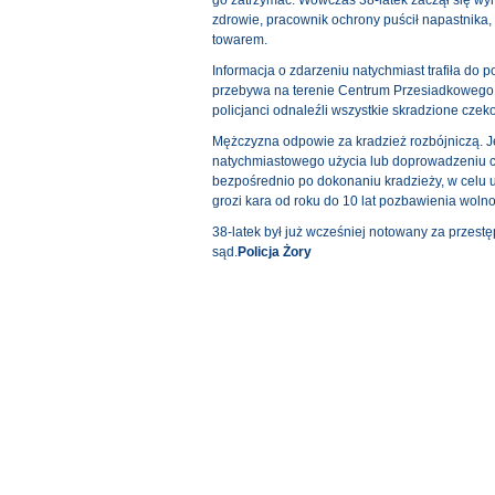
go zatrzymać. Wówczas 38-latek zaczął się wyr
zdrowie, pracownik ochrony puścił napastnika, 
towarem.
Informacja o zdarzeniu natychmiast trafiła do p
przebywa na terenie Centrum Przesiadkowego Żo
policjanci odnaleźli wszystkie skradzione czeko
Mężczyzna odpowie za kradzież rozbójniczą. Je
natychmiastowego użycia lub doprowadzeniu c
bezpośrednio po dokonaniu kradzieży, w celu u
grozi kara od roku do 10 lat pozbawienia wolno
38-latek był już wcześniej notowany za przest
sąd.
Policja Żory