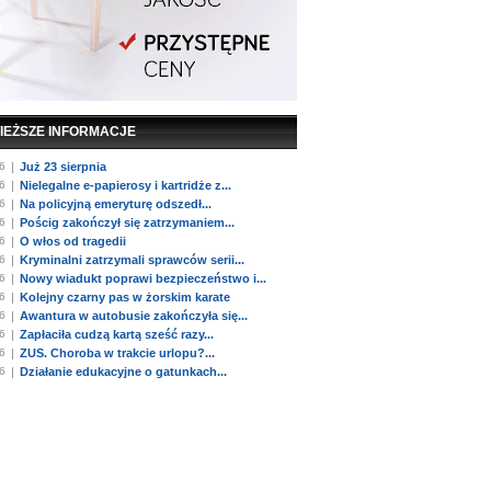
IEŻSZE INFORMACJE
6
|
Już 23 sierpnia
6
|
Nielegalne e-papierosy i kartridże z...
6
|
Na policyjną emeryturę odszedł...
6
|
Pościg zakończył się zatrzymaniem...
6
|
O włos od tragedii
6
|
Kryminalni zatrzymali sprawców serii...
6
|
Nowy wiadukt poprawi bezpieczeństwo i...
6
|
Kolejny czarny pas w żorskim karate
6
|
Awantura w autobusie zakończyła się...
6
|
Zapłaciła cudzą kartą sześć razy...
6
|
ZUS. Choroba w trakcie urlopu?...
6
|
Działanie edukacyjne o gatunkach...