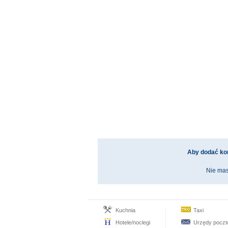
Aby dodać ko
Nie mas
Kuchnia
Taxi
Hotele/noclegi
Urzędy pocz