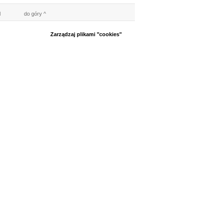
l
do góry ^
Zarządzaj plikami "cookies"