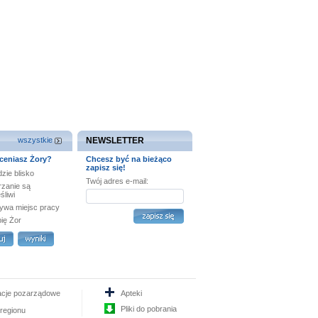
wszystkie
NEWSLETTER
ceniasz Żory?
Chcesz być na bieżąco
zapisz się!
zie blisko
Twój adres e-mail:
rzanie są
śliwi
ywa miejsc pracy
bię Żor
acje pozarządowe
Apteki
Pliki do pobrania
 regionu