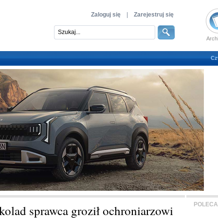
Zaloguj się
|
Zarejestruj się
Arch
Cz
POLECA
kolad sprawca groził ochroniarzowi