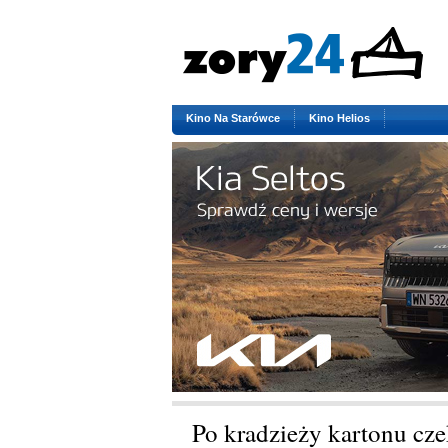
Kino Na Starówce
Kino Helios
Po kradzieży kartonu cze