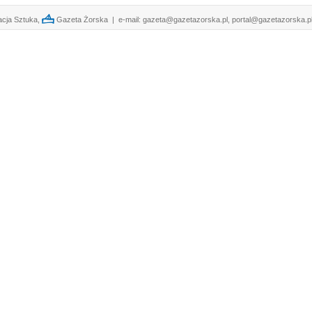
cja Sztuka,
Gazeta Żorska | e-mail:
gazeta@gazetazorska.pl
,
portal@gazetazorska.p