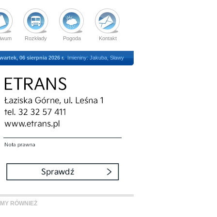
iwum
Rozkłady
Pogoda
Kontakt
wartek, 06 sierpnia 2026 r.
Imieniny: Jakuba, Sławy
MY RÓWNIEŻ