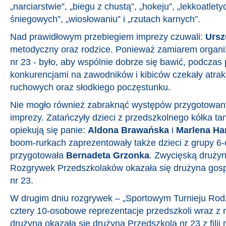
„narciarstwie”, „biegu z chustą”, „hokeju”, „lekkoatlety
śniegowych”, „wiosłowaniu” i „rzutach karnych”.
Nad prawidłowym przebiegiem imprezy czuwali:
Ursz
metodyczny oraz rodzice. Ponieważ zamiarem organi
nr 23 - było, aby wspólnie dobrze się bawić, podczas
konkurencjami na zawodników i kibiców czekały atra
ruchowych oraz słodkiego poczęstunku.
Nie mogło również zabraknąć występów przygotowan
imprezy. Zatańczyły dzieci z przedszkolnego kółka t
opiekują się panie:
Aldona Brawańska
i
Marlena Ha
boom-rurkach zaprezentowały także dzieci z grupy 6-c
przygotowała
Bernadeta Grzonka
. Zwycięską druży
Rozgrywek Przedszkolaków okazała się drużyna gos
nr 23.
W drugim dniu rozgrywek – „Sportowym Turnieju Rodz
cztery 10-osobowe reprezentacje przedszkoli wraz z 
drużyną okazała się drużyna Przedszkola nr 23 z fili