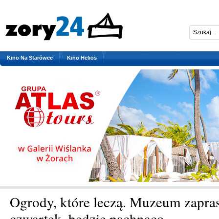
Kino Na Starówce
Kino Helios
Ogrody, które leczą. Muzeum zapras
czwartek, będzie pachnąco