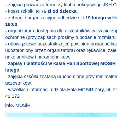
- zajęcia prowadzą trenerzy klubu hokejowego JKH G
- koszt szkółki to
75 zł od dziecka
,
- zebranie organizacyjne odbędzie się
19 lutego w H
18:00
,
- organizator udostępnia dla uczestników w czasie za
ochronne (przy zapisach prosimy o podanie rozmiaru 
- obowiązkowo uczestnik zajęć powinien posiadać ka
udostępniony przez organizatora) oraz rękawice, zal
nakolanników i naramienników,
-
zapisy i płatności w kasie Hali Sportowej MOSiR
lutego
,
- zajęcia szkółki zostaną uruchomione przy minimalnej
uczestników,
- wszelkich informacji udziela Hala MOSiR Żory, ul. F
41 172
info. MOSiR