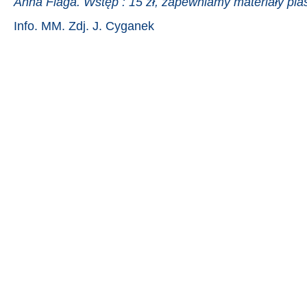
Anna Flaga. Wstęp : 15 zł, zapewniamy materiały pla
Info. MM. Zdj. J. Cyganek