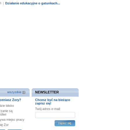
6
|
Działanie edukacyjne o gatunkach...
wszystkie
NEWSLETTER
ceniasz Żory?
Chcesz być na bieżąco
zapisz się!
zie blisko
Twój adres e-mail:
rzanie są
śliwi
ywa miejsc pracy
bię Żor