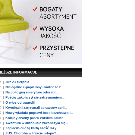
IEŻSZE INFORMACJE
6
|
Już 23 sierpnia
6
|
Nielegalne e-papierosy i kartridże z...
6
|
Na policyjną emeryturę odszedł...
6
|
Pościg zakończył się zatrzymaniem...
6
|
O włos od tragedii
6
|
Kryminalni zatrzymali sprawców serii...
6
|
Nowy wiadukt poprawi bezpieczeństwo i...
6
|
Kolejny czarny pas w żorskim karate
6
|
Awantura w autobusie zakończyła się...
6
|
Zapłaciła cudzą kartą sześć razy...
6
|
ZUS. Choroba w trakcie urlopu?...