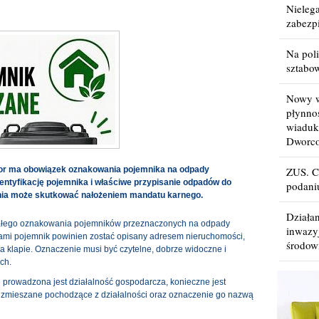
Nielega
zabezp
Na poli
sztabo
Nowy w
płynno
wiaduk
Dworc
 Żor ma obowiązek oznakowania pojemnika na odpady
ZUS. C
entyfikację pojemnika i właściwe przypisanie odpadów do
podani
nia może skutkować nałożeniem mandatu karnego.
Działa
łego oznakowania pojemników przeznaczonych na odpady
inwazy
ami pojemnik powinien zostać opisany adresem nieruchomości,
środow
a klapie. Oznaczenie musi być czytelne, dobrze widoczne i
ch.
 prowadzona jest działalność gospodarcza, konieczne jest
zmieszane pochodzące z działalności oraz oznaczenie go nazwą