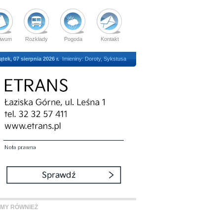
iwum
Rozkłady
Pogoda
Kontakt
ątek, 07 sierpnia 2026 r.
Imieniny: Doroty, Sykstusa
MY RÓWNIEŻ