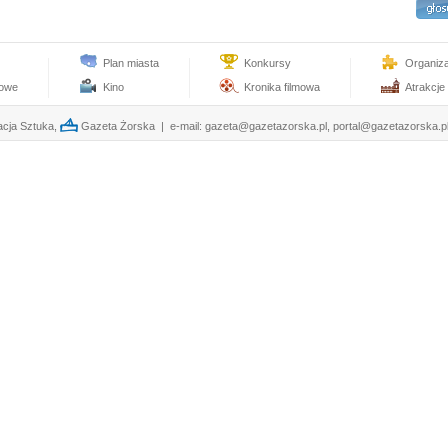
Plan miasta
Konkursy
Organiz
towe
Kino
Kronika filmowa
Atrakcje
cja Sztuka,
Gazeta Żorska | e-mail:
gazeta@gazetazorska.pl
,
portal@gazetazorska.p