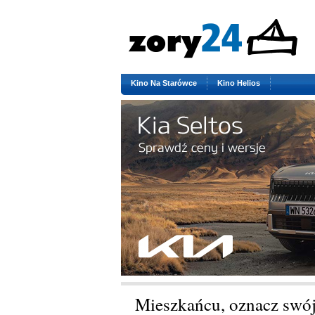
Kino Na Starówce
Kino Helios
Mieszkańcu, oznacz swó