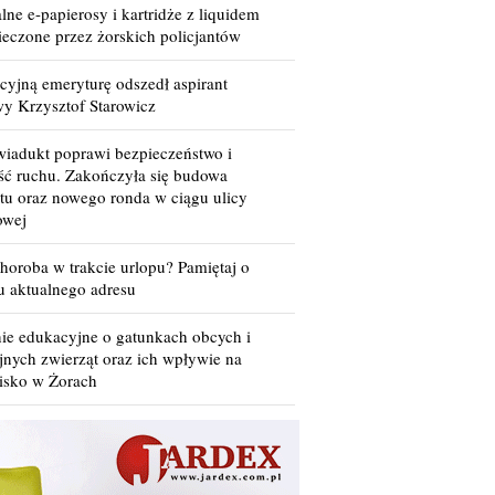
lne e-papierosy i kartridże z liquidem
ieczone przez żorskich policjantów
cyjną emeryturę odszedł aspirant
wy Krzysztof Starowicz
iadukt poprawi bezpieczeństwo i
ść ruchu. Zakończyła się budowa
tu oraz nowego ronda w ciągu ulicy
owej
horoba w trakcie urlopu? Pamiętaj o
u aktualnego adresu
nie edukacyjne o gatunkach obcych i
jnych zwierząt oraz ich wpływie na
isko w Żorach