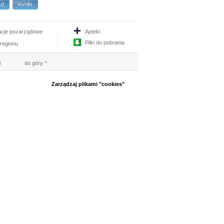
acje pozarządowe
Apteki
Pliki do pobrania
 regionu
l
do góry ^
Zarządzaj plikami "cookies"