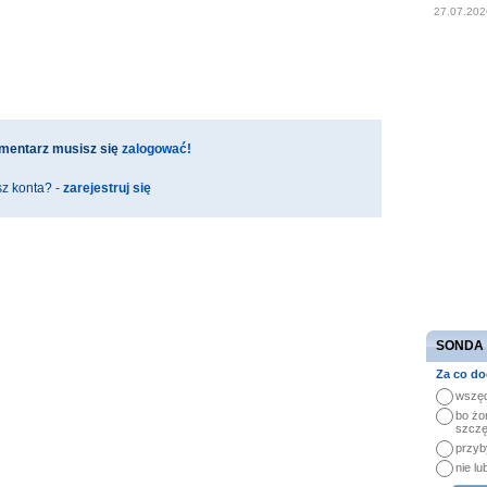
27.07.202
mentarz musisz się
zalogować!
z konta? -
zarejestruj się
SONDA
Za co do
wszęd
bo żo
szczę
przyb
nie lu