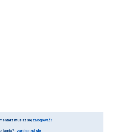
mentarz musisz się
zalogować!
z konta? -
zarejestruj się