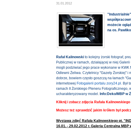
31.01.2012
"Industrialnie
współpracowni
możecie ogląda
na os. Pawlik
Rafał Kalinowski
to kolejny żorski fotograf, p
Publicznej w ramach, działającej w niej Galerii
mogli podziwiać jego prace wykonane w KWK Mo
Odlewni Żeliwa. Czytelnicy "Gazety Żorskiej" i
dobrze, bowiem często goszczą na łamach "Gaz
internetowej
Fotogalerii portalu zory24.pl
.
Był t
ramach II Żorskiego Pleneru Fotograficznego, w
ucharakteryzowany model.
Info:Deko/MBP w 
Kliknij i zobacz zdjęcia Rafała Kalinowskiego
Możesz też sprawdzić jakim królem był podc
Wystawa zdjęć Rafała Kalinowskiego pt. "I
16.01. - 29.02.2012 r. Galeria Centralna MBP