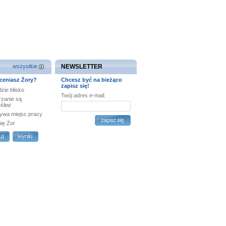
wszystkie
NEWSLETTER
ceniasz Żory?
Chcesz być na bieżąco
zapisz się!
zie blisko
Twój adres e-mail:
rzanie są
śliwi
ywa miejsc pracy
bię Żor