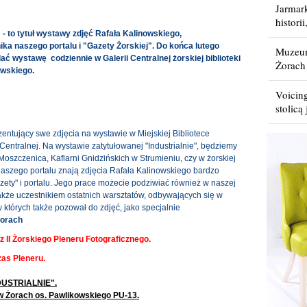
Jarmar
histori
" - to tytuł wystawy zdjęć Rafała Kalinowskiego,
ka naszego portalu i "Gazety Żorskiej". Do końca lutego
Muzeum
ć wystawę codziennie w Galerii Centralnej żorskiej biblioteki
Żorach
owskiego.
Voicin
stolicą
rezentujący swe zdjęcia na wystawie w Miejskiej Bibliotece
 Centralnej. Na wystawie zatytułowanej "Industrialnie", będziemy
szczenica, Kaflarni Gnidzińskich w Strumieniu, czy w żorskiej
 naszego portalu znają zdjęcia Rafała Kalinowskiego bardzo
ety" i portalu. Jego prace możecie podziwiać również w naszej
akże uczestnikiem ostatnich warsztatów, odbywających się w
 których także pozował do zdjęć, jako specjalnie
Żorach
 z II Żorskiego Pleneru Fotograficznego.
zas Pleneru.
NDUSTRIALNIE".
 w Żorach os. Pawlikowskiego PU-13.