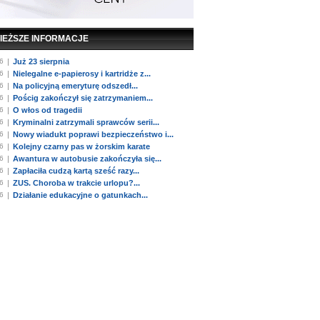
IEŻSZE INFORMACJE
6
|
Już 23 sierpnia
6
|
Nielegalne e-papierosy i kartridże z...
6
|
Na policyjną emeryturę odszedł...
6
|
Pościg zakończył się zatrzymaniem...
6
|
O włos od tragedii
6
|
Kryminalni zatrzymali sprawców serii...
6
|
Nowy wiadukt poprawi bezpieczeństwo i...
6
|
Kolejny czarny pas w żorskim karate
6
|
Awantura w autobusie zakończyła się...
6
|
Zapłaciła cudzą kartą sześć razy...
6
|
ZUS. Choroba w trakcie urlopu?...
6
|
Działanie edukacyjne o gatunkach...