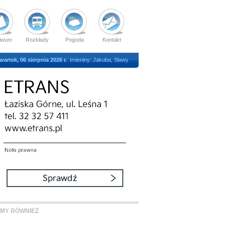
iwum
Rozkłady
Pogoda
Kontakt
wartek, 06 sierpnia 2026 r.
Imieniny: Jakuba, Sławy
MY RÓWNIEŻ