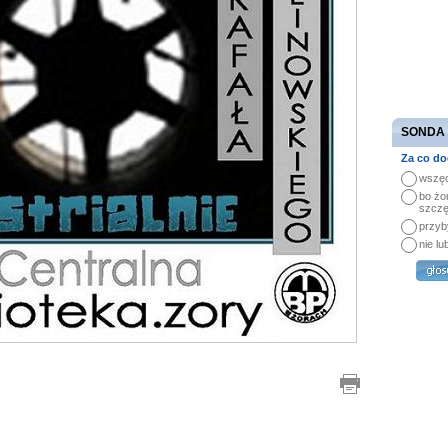
SONDA
Za co do
wszęd
bo żo
szczę
przyb
nie lu