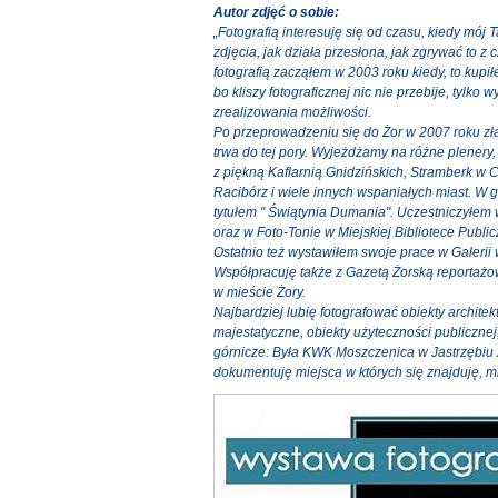
Autor zdjęć o sobie:
„Fotografią interesuję się od czasu, kiedy mój T
zdjęcia, jak działa przesłona, jak zgrywać to 
fotografią zacząłem w 2003 roku kiedy, to kupił
bo kliszy fotograficznej nic nie przebije, tylko
zrealizowania możliwości.
Po przeprowadzeniu się do Żor w 2007 roku zł
trwa do tej pory. Wyjeżdżamy na różne plenery, 
z piękną Kaflarnią Gnidzińskich, Stramberk w C
Racibórz i wiele innych wspaniałych miast. W g
tytułem " Świątynia Dumania". Uczestniczyłem 
oraz w Foto-Tonie w Miejskiej Bibliotece Public
Ostatnio też wystawiłem swoje prace w Galerii 
Współpracuję także z Gazetą Żorską reportaż
w mieście Żory.
Najbardziej lubię fotografować obiekty architek
majestatyczne, obiekty użyteczności publicznej
górnicze: Była KWK Moszczenica w Jastrzębiu 
dokumentuję miejsca w których się znajduję, mi