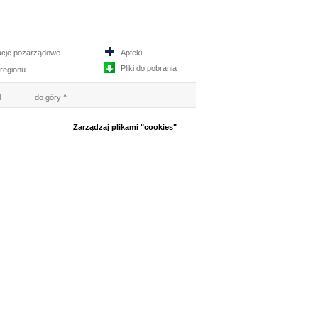
acje pozarządowe
Apteki
Pliki do pobrania
 regionu
l
do góry ^
Zarządzaj plikami "cookies"