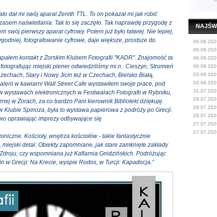
ato dał mi swój aparat Zenith TTL. To on pokazał mi jak robić
z czasem naświetlania. Tak to się zaczęło. Tak naprawdę przygodę z
NAJŚW
em swój pierwszy aparat cyfrowy. Potem już było łatwiej. Nie lepiej,
 wygodniej, fotografowanie cyfrowe, daje większe, prostsze do
06.08.202
06.08.202
apałem kontakt z Żorskim Klubem Fotografii "KADR". Znajomość ta
06.08.202
fotografując miejski plener odwiedziliśmy mi.n.: Cieszyn, Strumień
06.08.202
zechach, Stary i Nowy Jicin też w Czechach, Bielsko Białą,
03.08.202
03.08.202
alerii w kawiarni Wall Street Cafe wystawiłem swoje prace, pod
31.07.202
w wystawach elektronicznych w Festiwalach Fotografii w Rybniku,
29.07.202
znej w Żorach, za co bardzo Pani kierownik Biblioteki dziękuję.
29.07.202
w Klubie Spinoza, była to wystawa papierowa z podróży po Grecji.
29.07.202
owo oprawiając imprezy odbywające się
27.07.202
27.07.202
toniczne. Kościoły, wnętrza kościołów - takie fantastycznie
, miejski detal. Obiekty zapomniane, jak stare zamknięte zakłady
Zdroju, czy wspomniana już Kaflarnia Gnidzińskich. Podróżując
n w Grecji: Na Krecie, wyspie Rodos, w Turcji: Kapadocja.”