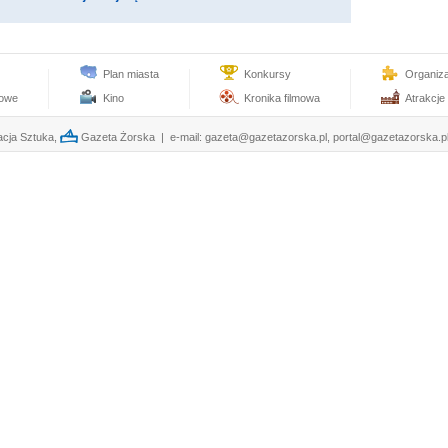
Plan miasta
Konkursy
Organiz
towe
Kino
Kronika filmowa
Atrakcje
cja Sztuka,
Gazeta Żorska | e-mail:
gazeta@gazetazorska.pl
,
portal@gazetazorska.p