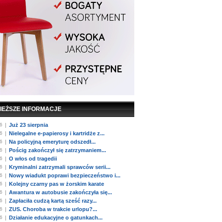
IEŻSZE INFORMACJE
6
|
Już 23 sierpnia
6
|
Nielegalne e-papierosy i kartridże z...
6
|
Na policyjną emeryturę odszedł...
6
|
Pościg zakończył się zatrzymaniem...
6
|
O włos od tragedii
6
|
Kryminalni zatrzymali sprawców serii...
6
|
Nowy wiadukt poprawi bezpieczeństwo i...
6
|
Kolejny czarny pas w żorskim karate
6
|
Awantura w autobusie zakończyła się...
6
|
Zapłaciła cudzą kartą sześć razy...
6
|
ZUS. Choroba w trakcie urlopu?...
6
|
Działanie edukacyjne o gatunkach...