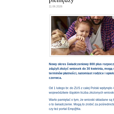
11.06.2026
Nowy okres świadczeniowy 800 plus rozpoczął 
zdążyli złożyć wniosek do 30 kwietnia, mog
terminów płatności, natomiast rodzice i opiek
czerwca.
Od 1 lutego br. do ZUS z całej Polski wpłynęło
województwie śląskim liczba złożonych wniosków
Warto pamiętać o tym, że wnioski składane są t
o to świadczenie. Mogą to zrobić za pośrednic
czy też portal Emp@tia.