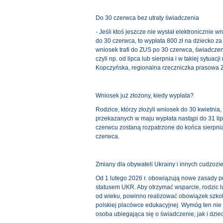
Do 30 czerwca bez utraty świadczenia
- Jeśli ktoś jeszcze nie wysłał elektronicznie w
do 30 czerwca, to wypłata 800 zł na dziecko za
wniosek trafi do ZUS po 30 czerwca, świadczen
czyli np. od lipca lub sierpnia i w takiej sytua
Kopczyńska, regionalna rzeczniczka prasowa 
Wniosek już złożony, kiedy wypłata?
Rodzice, którzy złożyli wniosek do 30 kwietni
przekazanych w maju wypłata nastąpi do 31 li
czerwcu zostaną rozpatrzone do końca sierpn
czerwca.
Zmiany dla obywateli Ukrainy i innych cudzoz
Od 1 lutego 2026 r. obowiązują nowe zasady 
statusem UKR. Aby otrzymać wsparcie, rodzic 
od wieku, powinno realizować obowiązek szkol
polskiej placówce edukacyjnej. Wymóg ten nie d
osoba ubiegająca się o świadczenie, jak i dzi