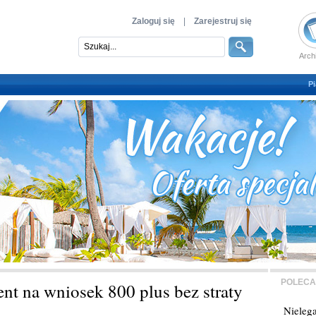
Zaloguj się
|
Zarejestruj się
Arch
Pi
POLECA
nt na wniosek 800 plus bez straty
Nielega