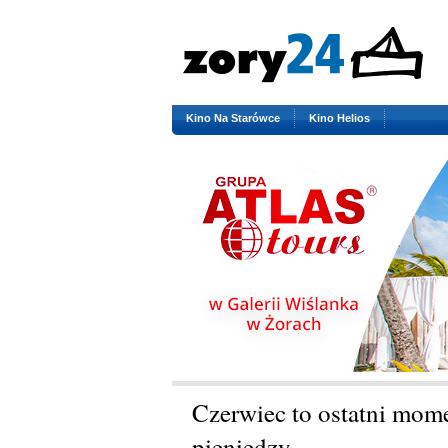
Kino Na Starówce
Kino Helios
Czerwiec to ostatni mome
pieniędzy