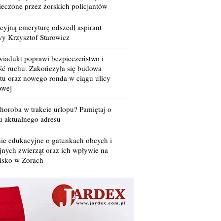
ieczone przez żorskich policjantów
cyjną emeryturę odszedł aspirant
wy Krzysztof Starowicz
iadukt poprawi bezpieczeństwo i
ść ruchu. Zakończyła się budowa
tu oraz nowego ronda w ciągu ulicy
owej
horoba w trakcie urlopu? Pamiętaj o
u aktualnego adresu
nie edukacyjne o gatunkach obcych i
jnych zwierząt oraz ich wpływie na
isko w Żorach