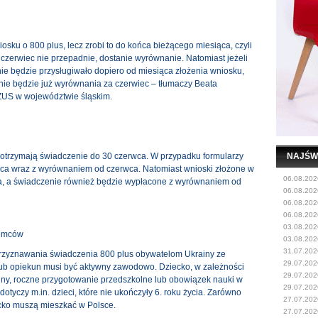
niosku o 800 plus, lecz zrobi to do końca bieżącego miesiąca, czyli
 czerwiec nie przepadnie, dostanie wyrównanie. Natomiast jeżeli
ie będzie przysługiwało dopiero od miesiąca złożenia wniosku,
cji nie będzie już wyrównania za czerwiec – tłumaczy Beata
ZUS w województwie śląskim.
a, otrzymają świadczenie do 30 czerwca. W przypadku formularzy
NAJŚW
pca wraz z wyrównaniem od czerwca. Natomiast wnioski złożone w
06.08.202
ia, a świadczenie również będzie wypłacone z wyrównaniem od
06.08.202
06.08.202
06.08.202
03.08.202
iemców
03.08.202
31.07.202
przyznawania świadczenia 800 plus obywatelom Ukrainy ze
29.07.202
lub opiekun musi być aktywny zawodowo. Dziecko, w zależności
29.07.202
ny, roczne przygotowanie przedszkolne lub obowiązek nauki w
29.07.202
otyczy m.in. dzieci, które nie ukończyły 6. roku życia. Zarówno
27.07.202
ecko muszą mieszkać w Polsce.
27.07.202