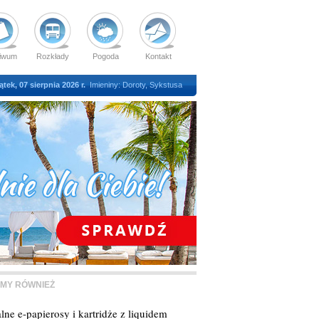
iwum
Rozkłady
Pogoda
Kontakt
ątek, 07 sierpnia 2026 r.
Imieniny: Doroty, Sykstusa
MY RÓWNIEŻ
lne e-papierosy i kartridże z liquidem