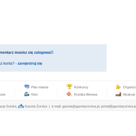
mentarz musisz się
zalogować!
z konta? -
zarejestruj się
Plan miasta
Konkursy
Organiz
towe
Kino
Kronika filmowa
Atrakcje
cja Sztuka,
Gazeta Żorska | e-mail:
gazeta@gazetazorska.pl
,
portal@gazetazorska.p