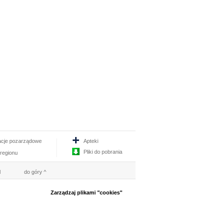
acje pozarządowe
Apteki
Pliki do pobrania
 regionu
l
do góry ^
Zarządzaj plikami "cookies"