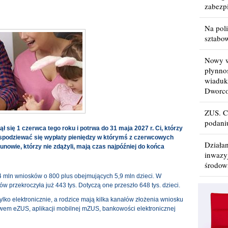
zabezp
Na poli
sztabo
Nowy w
płynno
wiaduk
Dworc
ZUS. C
podani
się 1 czerwca tego roku i potrwa do 31 maja 2027 r. Ci, którzy
ą spodziewać się wypłaty pieniędzy w którymś z czerwcowych
Działa
unowie, którzy nie zdążyli, mają czas najpóźniej do końca
inwazy
środow
 4 mln wniosków o 800 plus obejmujących 5,9 mln dzieci. W
 przekroczyła już 443 tys. Dotyczą one przeszło 648 tys. dzieci.
ylko elektronicznie, a rodzice mają kilka kanałów złożenia wniosku
twem eZUS, aplikacji mobilnej mZUS, bankowości elektronicznej