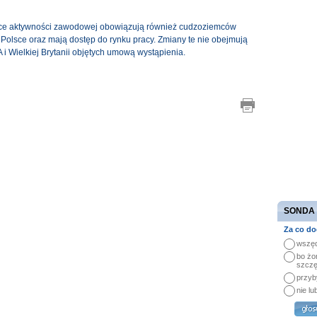
ące aktywności zawodowej obowiązują również cudzoziemców
 Polsce oraz mają dostęp do rynku pracy. Zmiany te nie obejmują
 i Wielkiej Brytanii objętych umową wystąpienia.
SONDA
Za co do
wszęd
bo żo
szczę
przyb
nie lu