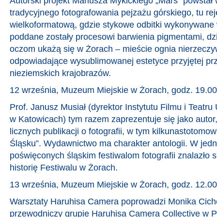
Autorski projekt Mariusza Mykickiego „Mars” powstał
tradycyjnego fotografowania pejzażu górskiego, tu r
wielkoformatową, gdzie stykowe odbitki wykonywane 
poddane zostały procesowi barwienia pigmentami, d
oczom ukażą się w Żorach – mieście ognia nierzeczyw
odpowiadające wysublimowanej estetyce przyjętej prz
nieziemskich krajobrazów.
12 września, Muzeum Miejskie w Żorach, godz. 19.00
Prof. Janusz Musiał (dyrektor Instytutu Filmu i Teatr
w Katowicach) tym razem zaprezentuje się jako autor, 
licznych publikacji o fotografii, w tym kilkunastotomow
Śląsku”. Wydawnictwo ma charakter antologii. W je
poświęconych śląskim festiwalom fotografii znalazło 
historię Festiwalu w Żorach.
13 września, Muzeum Miejskie w Żorach, godz. 12.00
Warsztaty Haruhisa Camera poprowadzi Monika Cich
przewodniczy grupie Haruhisa Camera Collective w Po