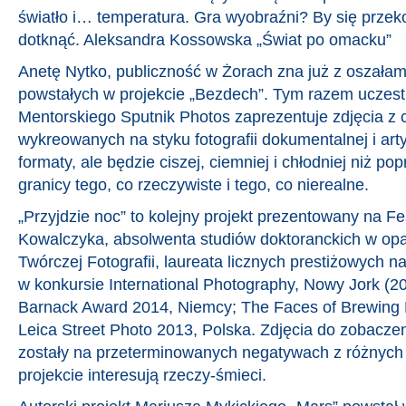
światło i… temperatura. Gra wyobraźni? By się przek
dotknąć. Aleksandra Kossowska „Świat po omacku”
Anetę Nytko, publiczność w Żorach zna już z oszała
powstałych w projekcie „Bezdech”. Tym razem uczes
Mentorskiego Sputnik Photos zaprezentuje zdjęcia z c
wykreowanych na styku fotografii dokumentalnej i art
formaty, ale będzie ciszej, ciemniej i chłodniej niż po
granicy tego, co rzeczywiste i tego, co nierealne.
„Przyjdzie noc” to kolejny projekt prezentowany na Fe
Kowalczyka, absolwenta studiów doktoranckich w opa
Twórczej Fotografii, laureata licznych prestiżowych na
w konkursie International Photography, Nowy Jork (2
Barnack Award 2014, Niemcy; The Faces of Brewing 
Leica Street Photo 2013, Polska. Zdjęcia do zobacz
zostały na przeterminowanych negatywach z różnych 
projekcie interesują rzeczy-śmieci.