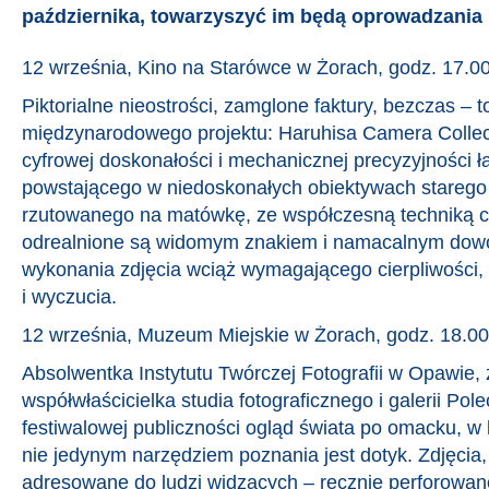
października, towarzyszyć im będą oprowadzania 
12 września, Kino na Starówce w Żorach, godz. 17.0
Piktorialne nieostrości, zamglone faktury, bezczas – t
międzynarodowego projektu: Haruhisa Camera Collect
cyfrowej doskonałości i mechanicznej precyzyjności ł
powstającego w niedoskonałych obiektywach starego t
rzutowanego na matówkę, ze współczesną techniką c
odrealnione są widomym znakiem i namacalnym dow
wykonania zdjęcia wciąż wymagającego cierpliwości,
i wyczucia.
12 września, Muzeum Miejskie w Żorach, godz. 18.00
Absolwentka Instytutu Twórczej Fotografii w Opawie, 
współwłaścicielka studia fotograficznego i galerii Pole
festiwalowej publiczności ogląd świata po omacku, w
nie jedynym narzędziem poznania jest dotyk. Zdjęcia,
adresowane do ludzi widzących – ręcznie perforowane